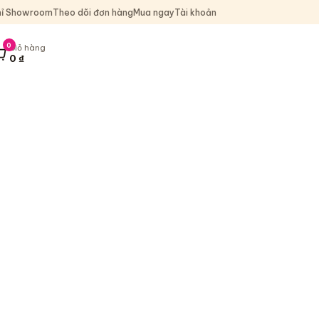
hỉ Showroom
Theo dõi đơn hàng
Mua ngay
Tài khoản
0
Giỏ hàng
0
₫
iỏ hàng, 0 sản phẩm, tổng 0 ₫