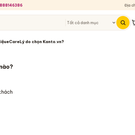
 0888146386
Địa c
G
hiệu
eCare
Lý do chọn Kanto.vn?
 nào?
 khách