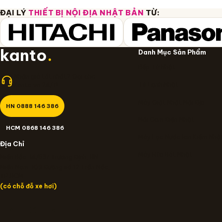
ĐẠI LÝ
THIẾT BỊ NỘI ĐỊA NHẬT BẢN
TỪ:
kanto
.
Danh Mục Sản Phẩm
Bếp Từ Nhật
Nhận giá tốt nhất? Gọi cho
Tủ Lạnh Nhật
Kanto.vn 24/7!
Máy Giặt Nhật Nội Địa
HN 0888 146 386
Nồi Cơm Điện Nhật
HCM 0868 146 386
Máy Lọc Nước Ion Kiềm Nhậ
Địa Chỉ
Máy Rửa Bát Nhật
Miền Bắc: 14/637 Trương Định, HN
Miền Nam: 109 Đường số 12 Trần Não,
TP.HCM
(có chỗ đỗ xe hơi)