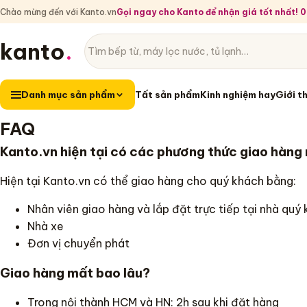
Chào mừng đến với Kanto.vn
Gọi ngay cho Kanto để nhận giá tốt nhất!
kanto
.
Tìm sản phẩm
Danh mục sản phẩm
Danh mục sản phẩm
Tất sản phẩm
Kinh nghiệm hay
Giới t
FAQ
Kanto.vn hiện tại có các phương thức giao hàng
Hiện tại Kanto.vn có thể giao hàng cho quý khách bằng:
Nhân viên giao hàng và lắp đặt trực tiếp tại nhà quý
Nhà xe
Đơn vị chuyển phát
Giao hàng mất bao lâu?
Trong nội thành HCM và HN: 2h sau khi đặt hàng