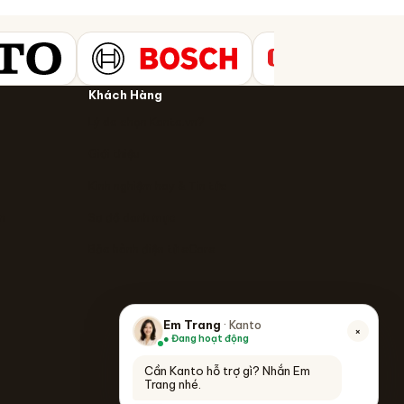
Khách Hàng
Lý do chọn Kanto.vn?
Giới thiệu
Kinh nghiệm hay & Tin tức
n
Sơ đồ danh mục
Bảo hành điện tử eCare
Em Trang
· Kanto
×
● Đang hoạt động
Cần Kanto hỗ trợ gì? Nhắn Em
Trang nhé.