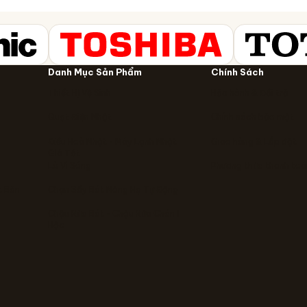
Danh Mục Sản Phẩm
Chính Sách
Thiết Bị Vệ Sinh
Bảo hành & Đổi trả
Quạt Điện Nhật
Chính sách bảo mật
Điều Hoà Nhật - Máy Lạnh Nhật
Giao hàng & Lắp đặt
Giá Tốt
Lò Vi Sóng
Phương thức thanh toá
t Bản
Chạn Sấy Bát Nâng Hạ Tự Động
Chậu Rửa Bát - Chậu Rửa Chén 1
Hộc