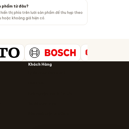
n phẩm từ đâu?
hiển thị phía trên lưới sản phẩm để thu hẹp theo
u hoặc khoảng giá hiện có.
Khách Hàng
Lý do chọn Kanto.vn?
Giới thiệu
Kinh nghiệm hay & Tin tức
n
Sơ đồ danh mục
Bảo hành điện tử eCare