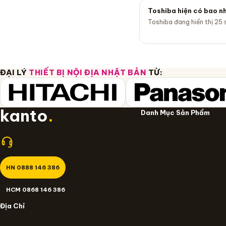
Toshiba hiện có bao n
Toshiba đang hiển thị 25
ĐẠI LÝ
THIẾT BỊ NỘI ĐỊA NHẬT BẢN
TỪ:
kanto
.
Danh Mục Sản Phẩm
Bếp Từ Nhật
Nhận giá tốt nhất? Gọi cho
Tủ Lạnh Nhật
Kanto.vn 24/7!
Máy Giặt Nhật Nội Địa
HN 0888 146 386
Nồi Cơm Điện Nhật
HCM 0868 146 386
Máy Lọc Nước Ion Kiềm Nhậ
Địa Chỉ
Máy Rửa Bát Nhật
Miền Bắc: 14/637 Trương Định, HN