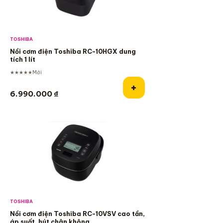
TOSHIBA
Nồi cơm điện Toshiba RC-10HGX dung
tích 1 lít
★★★★★
Mới
vào giỏ hàng
Thêm vào giỏ hàn
+
6.990.000
₫
TOSHIBA
Nồi cơm điện Toshiba RC-10VSV cao tần,
áp suất, hút chân không