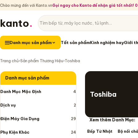
Chào mừng đến với Kanto.vn
Gọi ngay cho Kanto để nhận giá tốt nhất!
kanto
.
Tìm sản phẩm
Danh mục sản phẩm
Danh mục sản phẩm
Tất sản phẩm
Kinh nghiệm hay
Giới t
Trang chủ
›
Sản phẩm Thương Hiệu
›
Toshiba
Danh mục sản phẩm
Danh Mục Mặc Định
4
Toshiba
Dịch vụ
2
Điện Máy Gia Dụng
29
Xem thêm Danh Mục:
Bếp Từ Nhật
Bộ nồi ch
Phụ Kiện Khác
24