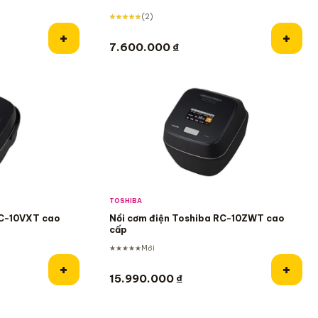
★★★★★
(2)
Thêm vào giỏ hàng
Thêm 
+
+
7.600.000
₫
TOSHIBA
RC-10VXT cao
Nồi cơm điện Toshiba RC-10ZWT cao
cấp
★★★★★
Mới
Thêm vào giỏ hàng
Thêm 
+
+
00 ₫.
n tại là: 12.200.000 ₫.
15.990.000
₫