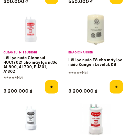
300.000
₫
550.000
₫
CLEANSUI MITSUBISHI
ENAGIC KANGEN
Lõi lọc nước Cleansui
Lõi lọc nước F8 cho máy lọc
HUC17021 cho máy lọc nước
nước Kangen Leveluk K8
AL800, AL700, EU301,
A130Z
★★★★★
Mới
★★★★★
Mới
Thêm vào giỏ hàng
Thêm và
+
+
3.200.000
₫
3.200.000
₫