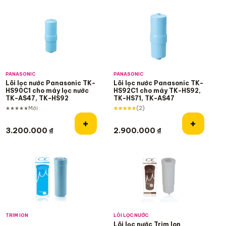
Bán chạy
PANASONIC
PANASONIC
Lõi lọc nước Panasonic TK-
Lõi lọc nước Panasonic TK-
HS90C1 cho máy lọc nước
HS92C1 cho máy TK-HS92,
TK-AS47, TK-HS92
TK-HS71, TK-AS47
★★★★★
Mới
★★★★★
(2)
Thêm vào giỏ hàng
Thêm và
+
+
3.200.000
₫
2.900.000
₫
TRIM ION
LÕI LỌC NƯỚC
Lõi lọc nước Trim Ion