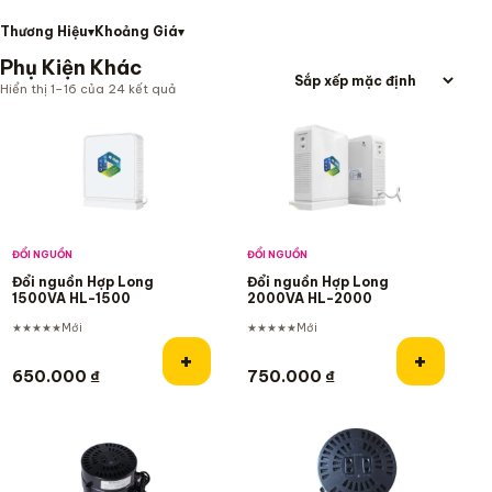
Thương Hiệu
Khoảng Giá
Phụ Kiện Khác
Hiển thị 1–16 của 24 kết quả
Danh sách sản phẩm
ĐỔI NGUỒN
ĐỔI NGUỒN
Đổi nguồn Hợp Long
Đổi nguồn Hợp Long
1500VA HL-1500
2000VA HL-2000
★★★★★
Mới
★★★★★
Mới
Thêm vào giỏ hàng
Thêm và
+
+
650.000
₫
750.000
₫