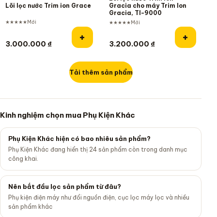
Lõi lọc nước Trim ion Grace
Gracia cho máy Trim Ion
Gracia, TI-9000
★★★★★
Mới
★★★★★
Mới
Thêm vào giỏ hàng
Thêm và
+
+
3.000.000
₫
3.200.000
₫
Tải thêm sản phẩm
Kinh nghiệm chọn mua Phụ Kiện Khác
Phụ Kiện Khác hiện có bao nhiêu sản phẩm?
Phụ Kiện Khác đang hiển thị 24 sản phẩm còn trong danh mục
công khai.
Nên bắt đầu lọc sản phẩm từ đâu?
Phụ kiện điện máy như đổi nguồn điện, cục lọc máy lọc và nhiều
sản phẩm khác