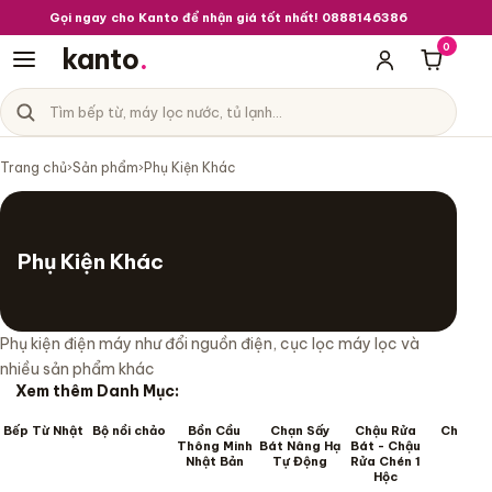
Gọi ngay cho Kanto để nhận giá tốt nhất! 0888146386
0
kanto
.
Giỏ hà
Tìm sản phẩm
Danh mục sản phẩm
Trang chủ
›
Sản phẩm
›
Phụ Kiện Khác
Phụ Kiện Khác
Phụ kiện điện máy như đổi nguồn điện, cục lọc máy lọc và
nhiều sản phẩm khác
Xem thêm Danh Mục:
Bếp Từ Nhật
Bộ nồi chảo
Bồn Cầu
Chạn Sấy
Chậu Rửa
Chậu R
Thông Minh
Bát Nâng Hạ
Bát - Chậu
Mặt
Nhật Bản
Tự Động
Rửa Chén 1
Hộc