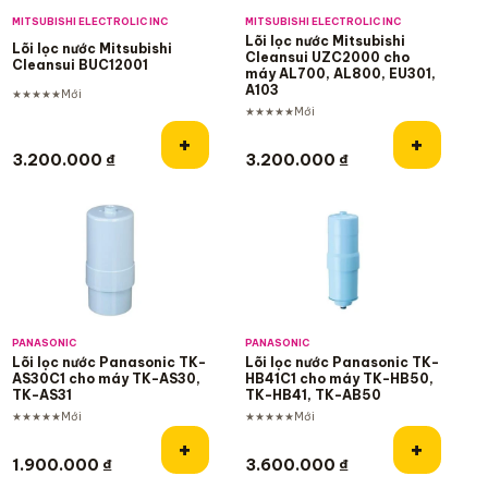
MITSUBISHI ELECTROLIC INC
MITSUBISHI ELECTROLIC INC
Lõi lọc nước Mitsubishi
Lõi lọc nước Mitsubishi
Cleansui UZC2000 cho
Cleansui BUC12001
máy AL700, AL800, EU301,
A103
★★★★★
Mới
★★★★★
Mới
Thêm vào giỏ hàng
Thêm và
+
+
3.200.000
₫
3.200.000
₫
Bán chạy
PANASONIC
PANASONIC
Lõi lọc nước Panasonic TK-
Lõi lọc nước Panasonic TK-
AS30C1 cho máy TK-AS30,
HB41C1 cho máy TK-HB50,
TK-AS31
TK-HB41, TK-AB50
★★★★★
Mới
★★★★★
Mới
Thêm vào giỏ hàng
Thêm và
+
+
1.900.000
₫
3.600.000
₫