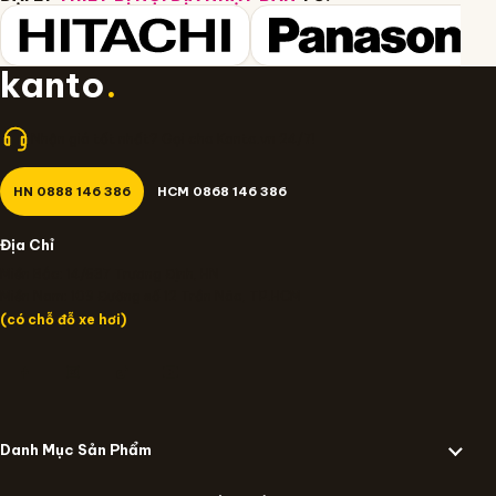
kanto
.
Nhận giá tốt nhất? Gọi cho Kanto.vn 24/7!
HN 0888 146 386
HCM 0868 146 386
Địa Chỉ
Miền Bắc: 14/637 Trương Định, HN
Miền Nam: 109 Đường số 12 Trần Não, TP.HCM
(có chỗ đỗ xe hơi)
Danh Mục Sản Phẩm