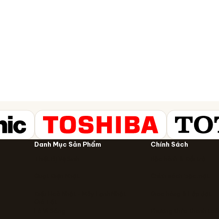
Danh Mục Sản Phẩm
Chính Sách
Thiết Bị Vệ Sinh
Bảo hành & Đổi trả
Quạt Điện Nhật
Chính sách bảo mật
Điều Hoà Nhật - Máy Lạnh Nhật
Giao hàng & Lắp đặt
Giá Tốt
Lò Vi Sóng
Phương thức thanh toá