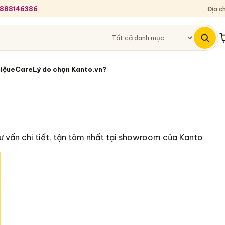
 0888146386
Địa c
G
hiệu
eCare
Lý do chọn Kanto.vn?
ư vấn chi tiết, tận tâm nhất tại showroom của Kanto