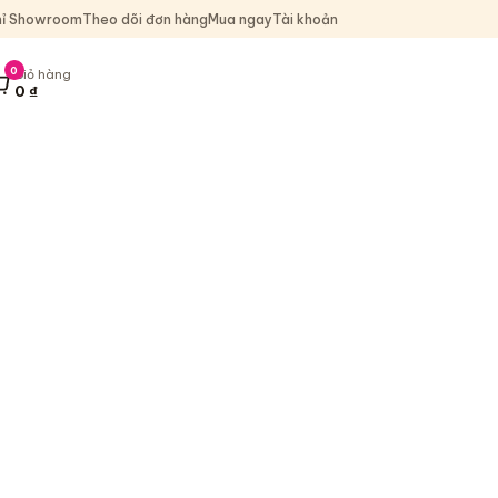
hỉ Showroom
Theo dõi đơn hàng
Mua ngay
Tài khoản
0
Giỏ hàng
0
₫
iỏ hàng, 0 sản phẩm, tổng 0 ₫