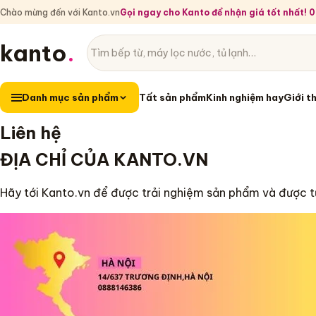
Chào mừng đến với Kanto.vn
Gọi ngay cho Kanto để nhận giá tốt nhất!
kanto
.
Tìm sản phẩm
Danh mục sản phẩm
Danh mục sản phẩm
Tất sản phẩm
Kinh nghiệm hay
Giới t
Liên hệ
ĐỊA CHỈ CỦA KANTO.VN
Hãy tới Kanto.vn để được trải nghiệm sản phẩm và được t