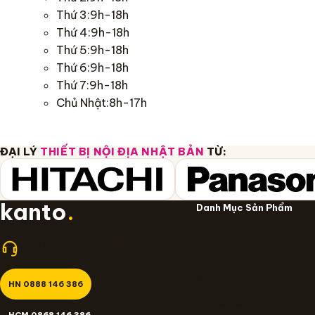
Thứ 3:9h-18h
Thứ 4:9h-18h
Thứ 5:9h-18h
Thứ 6:9h-18h
Thứ 7:9h-18h
Chủ Nhật:8h-17h
ĐẠI LÝ
THIẾT BỊ NỘI ĐỊA NHẬT BẢN
TỪ:
kanto
.
Danh Mục Sản Phẩm
Bếp Từ Nhật
Nhận giá tốt nhất? Gọi cho
Tủ Lạnh Nhật
Kanto.vn 24/7!
Máy Giặt Nhật Nội Địa
HN 0888 146 386
Nồi Cơm Điện Nhật
HCM 0868 146 386