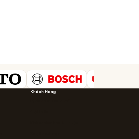
Khách Hàng
Lý do chọn Kanto.vn?
Giới thiệu
Kinh nghiệm hay & Tin tức
n
Sơ đồ danh mục