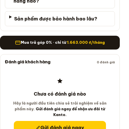
năng nào?
Sản phẩm được bảo hành bao lâu?
Mua trả góp
Mua trả góp 0% · chỉ từ
1.663.000
₫
/tháng
Đánh giá khách hàng
0 đánh giá
Chưa có đánh giá nào
Hãy là người đầu tiên chia sẻ trải nghiệm về sản
phẩm này.
Gửi đánh giá ngay để nhận ưu đãi từ
Kanto.
Gửi đánh giá ngay