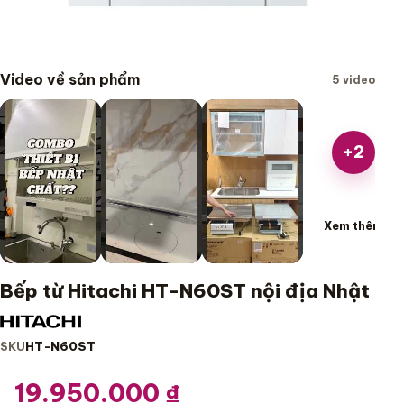
Video về sản phẩm
5 video
+2
Xem thêm
Bếp từ Hitachi HT-N60ST nội địa Nhật
SKU
HT-N60ST
19.950.000
₫