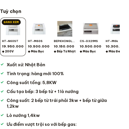
Tuỳ chọn
ĐANG XEM
HT-N60ST
HT-M60S
BEPKHONGLONUONG
CS-G321MS
HT-M6k
19.950.000
10.500.000
10.150.000
10.500.000
10.300.000
◆ 200V
◆ Màu Bạc
◆ Bếp Từ Nhật
◆ Màu Bạc
◆ Màu Đen
Xuất xứ: Nhật Bản
Tình trạng: hàng mới 100%
Công suất tổng: 5,8KW
Cấu tạo bếp: 3 bếp từ + 1 lò nướng
Công suất: 2 bếp từ trái phải 3kw + bếp từ giữa
1,2kw
Lò nướng 1,4kw
Ưu điểm vượt trội so với bếp gas: