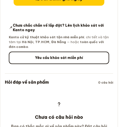
Chưa chắc chắn về lắp đặt? Lên lịch khảo sát với
📌
Kanto ngay
Kanto cử kỹ thuật khảo sát tận nhà miễn phí
, chi tiết và tận
tâm tại
Hà Nội, TP.HCM, Đà Nẵng
— hoặc
toàn quốc với
đơn combo
.
Yêu cầu khảo sát miễn phí
Hỏi đáp về sản phẩm
0 câu hỏi
Chưa có câu hỏi nào
Bạn có thắc mắc gì về sản phẩm này? Đặt câu hỏi