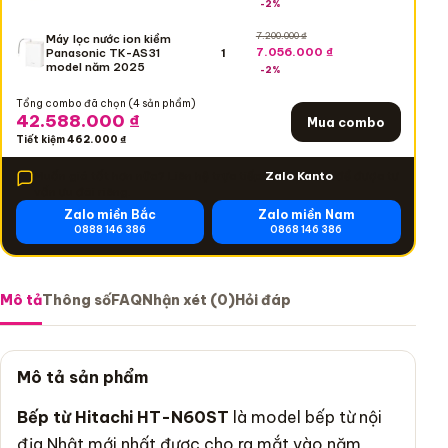
-2%
7.200.000
₫
Máy lọc nước ion kiềm
7.056.000 ₫
1
Panasonic TK-AS31
model năm 2025
-2%
Tổng combo đã chọn (
4
sản phẩm)
42.588.000 ₫
Mua combo
Tiết kiệm
462.000 ₫
Muốn giá tốt hơn nữa? Liên hệ trực tiếp
Zalo Kanto
để được tư
vấn ưu đãi riêng.
Zalo miền Bắc
Zalo miền Nam
0888 146 386
0868 146 386
Mô tả
Thông số
FAQ
Nhận xét (0)
Hỏi đáp
Mô tả sản phẩm
Bếp từ
Hitachi HT-N60ST
là model
bếp từ
nội
địa Nhật mới nhất được cho ra mắt vào năm