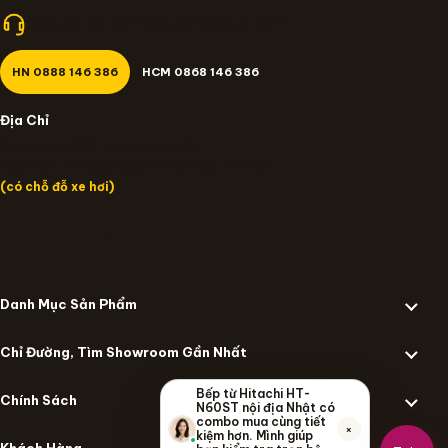
Nhận giá tốt nhất? Gọi cho Kanto.vn 24/7!
HN 0888 146 386
HCM 0868 146 386
Địa Chỉ
Miền Bắc: 14/637 Trương Định, HN
Miền Nam: 109 Đường số 12 Trần Não, TP.HCM
(có chỗ đỗ xe hơi)
Danh Mục Sản Phẩm
Chỉ Đường, Tìm Showroom Gần Nhất
Bếp từ Hitachi HT-
Chính Sách
N60ST nội địa Nhật có
combo mua cùng tiết
×
kiệm hơn. Mình giúp