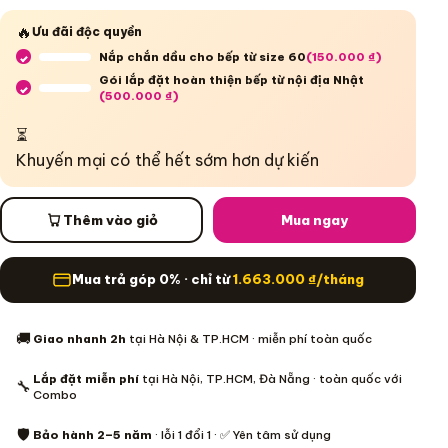
🔥
Ưu đãi độc quyền
Nắp chắn dầu cho bếp từ size 60
(
150.000
₫
)
Đã bao gồm:
Gói lắp đặt hoàn thiện bếp từ nội địa Nhật
(
500.000
₫
)
Đã bao gồm:
⏳
Khuyến mại có thể hết sớm hơn dự kiến
Thêm vào giỏ
Mua ngay
Mua trả góp 0% · chỉ từ
1.663.000
₫
/tháng
Thông tin mua hàng
🚚
Giao nhanh 2h
tại Hà Nội & TP.HCM · miễn phí toàn quốc
Lắp đặt miễn phí
tại Hà Nội, TP.HCM, Đà Nẵng · toàn quốc với
🔧
Combo
🛡️
Bảo hành 2–5 năm
· lỗi 1 đổi 1 · ✅ Yên tâm sử dụng