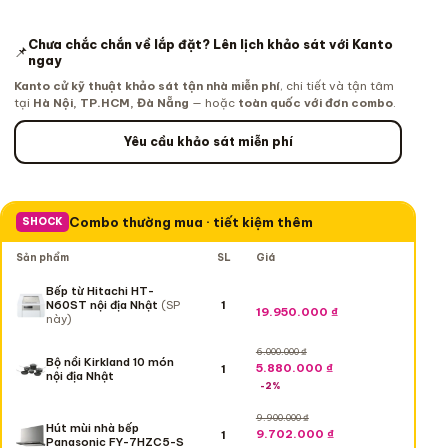
Chưa chắc chắn về lắp đặt? Lên lịch khảo sát với Kanto
📌
ngay
Kanto cử kỹ thuật khảo sát tận nhà miễn phí
, chi tiết và tận tâm
tại
Hà Nội, TP.HCM, Đà Nẵng
— hoặc
toàn quốc với đơn combo
.
Yêu cầu khảo sát miễn phí
Combo thường mua · tiết kiệm thêm
SHOCK
Số lượng
Sản phẩm
SL
Giá
Bếp từ Hitachi HT-
Không giảm thêm
1
N60ST nội địa Nhật
(SP
19.950.000 ₫
này)
6.000.000
₫
Bộ nồi Kirkland 10 món
5.880.000 ₫
1
nội địa Nhật
-2%
9.900.000
₫
Hút mùi nhà bếp
9.702.000 ₫
1
Panasonic FY-7HZC5-S