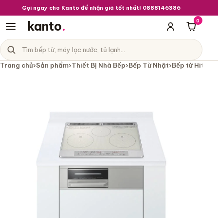
Gọi ngay cho Kanto để nhận giá tốt nhất! 0888146386
0
kanto
.
Giỏ hà
Tìm sản phẩm
Danh mục sản phẩm
Trang chủ
›
Sản phẩm
›
Thiết Bị Nhà Bếp
›
Bếp Từ Nhật
›
Bếp từ Hitach
Bếp từ Hitachi HT-N60ST nội địa Nh