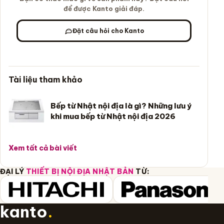
để được Kanto giải đáp.
Đặt câu hỏi cho Kanto
Tài liệu tham khảo
Bếp từ Nhật nội địa là gì? Những lưu ý
khi mua bếp từ Nhật nội địa 2026
Xem tất cả bài viết
ĐẠI LÝ
THIẾT BỊ NỘI ĐỊA NHẬT BẢN
TỪ:
kanto
.