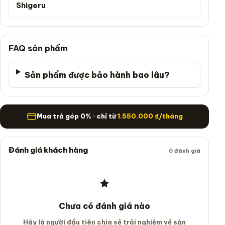
Shigeru
FAQ sản phẩm
Sản phẩm được bảo hành bao lâu?
Mua trả góp
Mua trả góp 0% · chỉ từ
1.550.000
₫
/tháng
Đánh giá khách hàng
0 đánh giá
Chưa có đánh giá nào
Hãy là người đầu tiên chia sẻ trải nghiệm về sản