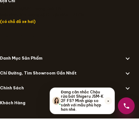
Địa Chỉ
Miền Bắc: 14/637 Trương Định, HN
Miền Nam: 109 Đường số 12 Trần Não, TP.HCM
(có chỗ đỗ xe hơi)
Danh Mục Sản Phẩm
Chỉ Đường, Tìm Showroom Gần Nhất
Chính Sách
Đang cân nhắc Chậu
rửa bát Shigeru JSM-K
×
2F FS? Mình giúp so
Khách Hàng
sánh với mẫu phù hợp
hơn nhé.
© Kanto.vn – 2026 All Rights Reserved
·
良くなる
– Be Better