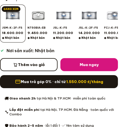
ĐANG XEM
JSM-K-2F-FS
N750BIA-EB
JSL-K-FS
JSL-K-2F-FS
FCJ-K-FS
18.600.000
9.450.000
11.200.000
14.200.000
11.000.000
◆ Nhật bản
◆ Nhật bản
◆ Nhật bản
◆ Nhật bản
◆ Nhật bản
Nơi sản xuất: Nhật bản
Thêm vào giỏ
Mua ngay
Mua trả góp 0% · chỉ từ
1.550.000
₫
/tháng
Thông tin mua hàng
🚚
Giao nhanh 2h
tại Hà Nội & TP.HCM · miễn phí toàn quốc
Lắp đặt miễn phí
tại Hà Nội, TP.HCM, Đà Nẵng · toàn quốc với
🔧
Combo
🛡️
Bảo hành 2–5 năm
· lỗi 1 đổi 1 · ✅ Yên tâm sử dụng