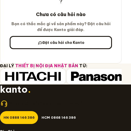
Chưa có câu hỏi nào
Bạn có thắc mắc gì về sản phẩm này? Đặt câu hỏi
để được Kanto giải đáp.
Đặt câu hỏi cho Kanto
ĐẠI LÝ
THIẾT BỊ NỘI ĐỊA NHẬT BẢN
TỪ:
kanto
.
Nhận giá tốt nhất? Gọi cho Kanto.vn 24/7!
HN 0888 146 386
HCM 0868 146 386