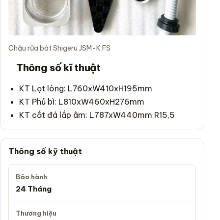
Chậu rửa bát Shigeru JSM-K FS
Thông số kĩ thuật
KT Lọt lòng: L760xW410xH195mm
KT Phủ bì: L810xW460xH276mm
KT cắt đá lắp âm: L787xW440mm R15,5
Thông số kỹ thuật
Bảo hành
24 Tháng
Thương hiệu