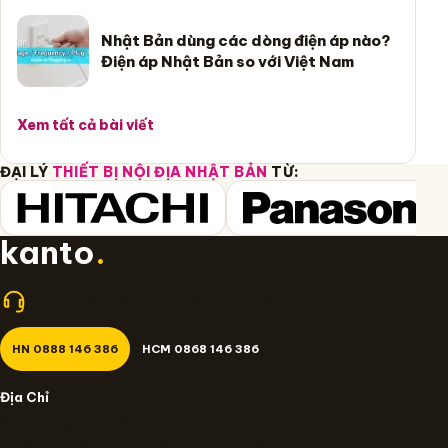
Nhật Bản dùng các dòng điện áp nào?
Điện áp Nhật Bản so với Việt Nam
Xem tất cả bài viết
ĐẠI LÝ
THIẾT BỊ NỘI ĐỊA NHẬT BẢN
TỪ:
kanto
.
Nhận giá tốt nhất? Gọi cho Kanto.vn 24/7!
HN 0888 146 386
HCM 0868 146 386
Địa Chỉ
Miền Bắc: 14/637 Trương Định, HN
Miền Nam: 109 Đường số 12 Trần Não, TP.HCM