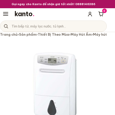
Gọi ngay cho Kanto để nhận giá tốt nhất! 0888146386
0
kanto
.
Giỏ hà
Tìm sản phẩm
Danh mục sản phẩm
Trang chủ
›
Sản phẩm
›
Thiết Bị Theo Mùa
›
Máy Hút Ẩm
›
Máy hút ẩm 
Máy hút ẩm Mitsubishi MJ-P180VX-