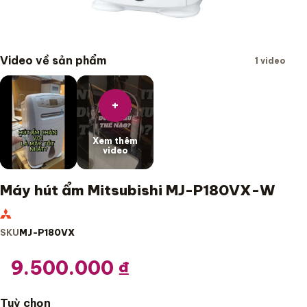
Video về sản phẩm
1 video
+
Xem thêm
video
Máy hút ẩm Mitsubishi MJ-P180VX-W
SKU
MJ-P180VX
9.500.000
₫
Tuỳ chọn