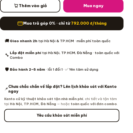
Thêm vào giỏ
Mua ngay
Mua trả góp 0% · chỉ từ
792.000
₫
/tháng
Thông tin mua hàng
🚚
Giao nhanh 2h
tại Hà Nội & TP.HCM · miễn phí toàn quốc
Lắp đặt miễn phí
tại Hà Nội, TP.HCM, Đà Nẵng · toàn quốc với
🔧
Combo
🛡️
Bảo hành 2–5 năm
· lỗi 1 đổi 1 · ✅ Yên tâm sử dụng
Chưa chắc chắn về lắp đặt? Lên lịch khảo sát với Kanto
📌
ngay
Kanto cử kỹ thuật khảo sát tận nhà miễn phí
, chi tiết và tận tâm
tại
Hà Nội, TP.HCM, Đà Nẵng
— hoặc
toàn quốc với đơn combo
.
Yêu cầu khảo sát miễn phí