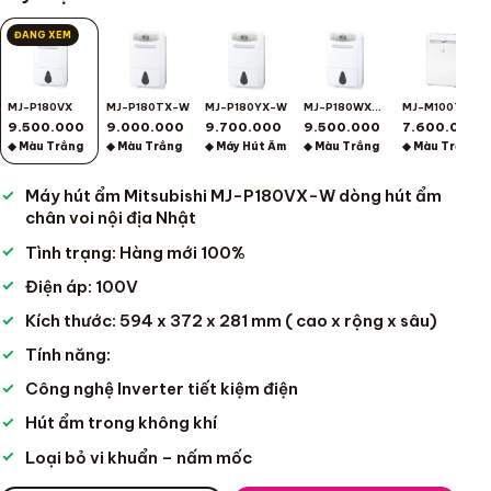
ĐANG XEM
MJ-P180VX
MJ-P180TX-W
MJ-P180YX-W
MJ-P180WX-W
MJ-M100TX
9.500.000
9.000.000
9.700.000
9.500.000
7.600.000
◆ Màu Trắng
◆ Màu Trắng
◆ Máy Hút Ẩm
◆ Màu Trắng
◆ Màu Trắng
Máy hút ẩm Mitsubishi MJ-P180VX-W dòng hút ẩm
chân voi nội địa Nhật
Tình trạng: Hàng mới 100%
Điện áp: 100V
Kích thước: 594 x 372 x 281 mm ( cao x rộng x sâu)
Tính năng:
Công nghệ Inverter tiết kiệm điện
Hút ẩm trong không khí
Loại bỏ vi khuẩn – nấm mốc