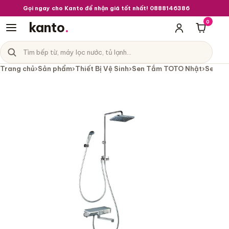
Gọi ngay cho Kanto để nhận giá tốt nhất! 0888146386
0
kanto
.
Giỏ hà
Tìm sản phẩm
Danh mục sản phẩm
Trang chủ
›
Sản phẩm
›
Thiết Bị Vệ Sinh
›
Sen Tắm TOTO Nhật
›
Sen Tắ
Sen tắm KVK KF3170L dạng sen cây 