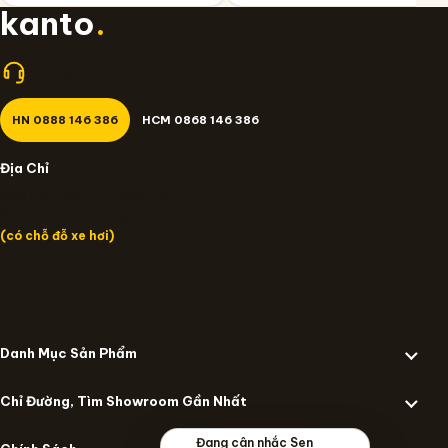
kanto
.
Nhận giá tốt nhất? Gọi cho Kanto.vn 24/7!
HN 0888 146 386
HCM 0868 146 386
Địa Chỉ
Miền Bắc: 14/637 Trương Định, HN
Miền Nam: 109 Đường số 12 Trần Não, TP.HCM
(có chỗ đỗ xe hơi)
Danh Mục Sản Phẩm
Chỉ Đường, Tìm Showroom Gần Nhất
Đang cân nhắc Sen