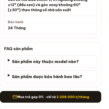
±12° (đầu sen) và góc xoay khoảng 60°
(±30°) theo thông số nhà sản xuất
Bảo hành
24 Tháng
FAQ sản phẩm
Sản phẩm này thuộc model nào?
Sản phẩm được bảo hành bao lâu?
Mua trả góp
Mua trả góp 0% · chỉ từ
2.208.000
₫
/tháng