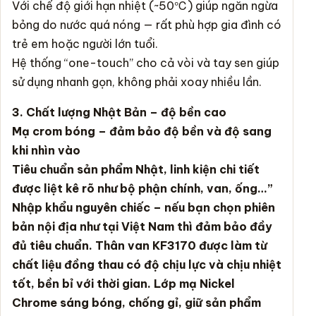
Với chế độ giới hạn nhiệt (~50℃) giúp ngăn ngừa
bỏng do nước quá nóng — rất phù hợp gia đình có
trẻ em hoặc người lớn tuổi.
Hệ thống “one-touch” cho cả vòi và tay sen giúp
sử dụng nhanh gọn, không phải xoay nhiều lần.
3. Chất lượng Nhật Bản – độ bền cao
Mạ crom bóng – đảm bảo độ bền và độ sang
khi nhìn vào
Tiêu chuẩn sản phẩm Nhật, linh kiện chi tiết
được liệt kê rõ như bộ phận chính, van, ống…”
Nhập khẩu nguyên chiếc – nếu bạn chọn phiên
bản nội địa như tại Việt Nam thì đảm bảo đầy
đủ tiêu chuẩn. Thân van KF3170 được làm từ
chất liệu đồng thau có độ chịu lực và chịu nhiệt
tốt, bền bỉ với thời gian. Lớp mạ Nickel
Chrome sáng bóng, chống gỉ, giữ sản phẩm