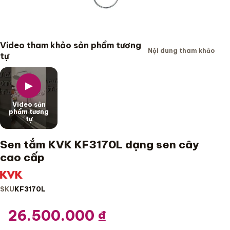
Video tham khảo sản phẩm tương
Nội dung tham khảo
tự
▶
Video sản
phẩm tương
tự
Sen tắm KVK KF3170L dạng sen cây
cao cấp
SKU
KF3170L
26.500.000
₫