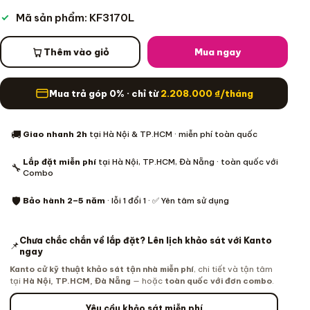
Mã sản phẩm: KF3170L
Thêm vào giỏ
Mua ngay
Mua trả góp 0% · chỉ từ
2.208.000
₫
/tháng
Thông tin mua hàng
🚚
Giao nhanh 2h
tại Hà Nội & TP.HCM · miễn phí toàn quốc
Lắp đặt miễn phí
tại Hà Nội, TP.HCM, Đà Nẵng · toàn quốc với
🔧
Combo
🛡️
Bảo hành 2–5 năm
· lỗi 1 đổi 1 · ✅ Yên tâm sử dụng
Chưa chắc chắn về lắp đặt? Lên lịch khảo sát với Kanto
📌
ngay
Kanto cử kỹ thuật khảo sát tận nhà miễn phí
, chi tiết và tận tâm
tại
Hà Nội, TP.HCM, Đà Nẵng
— hoặc
toàn quốc với đơn combo
.
Yêu cầu khảo sát miễn phí