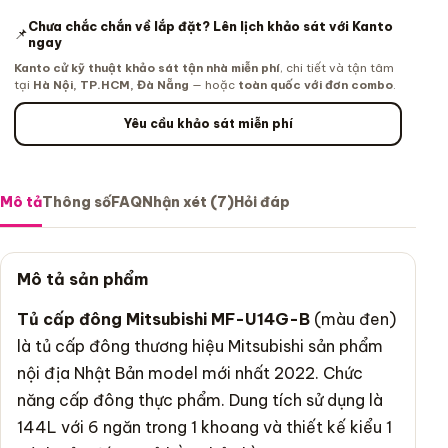
Chưa chắc chắn về lắp đặt? Lên lịch khảo sát với Kanto
📌
ngay
Kanto cử kỹ thuật khảo sát tận nhà miễn phí
, chi tiết và tận tâm
tại
Hà Nội, TP.HCM, Đà Nẵng
— hoặc
toàn quốc với đơn combo
.
Yêu cầu khảo sát miễn phí
Mô tả
Thông số
FAQ
Nhận xét (7)
Hỏi đáp
Mô tả sản phẩm
Tủ cấp đông Mitsubishi MF-U14G-B
(màu đen)
là tủ cấp đông thương hiệu Mitsubishi sản phẩm
nội địa Nhật Bản model mới nhất 2022. Chức
năng cấp đông thực phẩm. Dung tích sử dụng là
144L với 6 ngăn trong 1 khoang và thiết kế kiểu 1