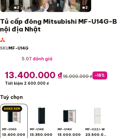
2
2
Tủ cấp đông Mitsubishi MF-U14G-B
nội địa Nhật
SKU
MF-U14G
★★★★★
5.0
7 đánh giá
13.400.000
₫
-16%
16.000.000
₫
Tiết kiệm 2.600.000 ₫
Tuỳ chọn
ĐANG XEM
MF-U14G
MF-U14K
MF-U14H
MF-U22J-W
13.400.000
13.350.000
13.000.000
23.500.000