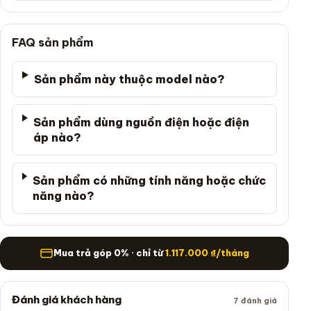
FAQ sản phẩm
Sản phẩm này thuộc model nào?
Sản phẩm dùng nguồn điện hoặc điện
áp nào?
Sản phẩm có những tính năng hoặc chức
năng nào?
Mua trả góp
Mua trả góp 0% · chỉ từ
1.117.000
₫
/tháng
Đánh giá khách hàng
7 đánh giá