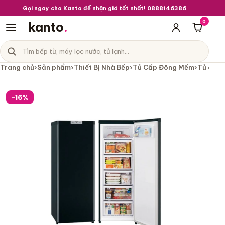
Gọi ngay cho Kanto để nhận giá tốt nhất! 0888146386
0
kanto
.
Giỏ hà
Tìm sản phẩm
Danh mục sản phẩm
Trang chủ
›
Sản phẩm
›
Thiết Bị Nhà Bếp
›
Tủ Cấp Đông Mềm
›
Tủ cấp 
Tủ cấp đông Mitsubishi MF-U14G-B n
-16%
1 / 2