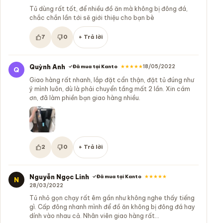
Tủ dùng rất tốt, để nhiều đồ ăn mà không bị đông đá,
chắc chắn lần tới sẽ giới thiệu cho bạn bè
7
0
+ Trả lời
Hữu ích:
Không hữu ích:
Quỳnh Anh
★★★★★
18/05/2022
Đã mua tại Kanto
Q
Giao hàng rất nhanh, lắp đặt cẩn thận, đặt tủ đúng như
ý mình luôn, dù là phải chuyển tầng mất 2 lần. Xin cám
ơn, đã làm phiền bạn giao hàng nhiều.
2
0
+ Trả lời
Hữu ích:
Không hữu ích:
Nguyễn Ngọc Linh
★★★★★
Đã mua tại Kanto
N
28/03/2022
Tủ nhỏ gọn chạy rất êm gần như không nghe thấy tiếng
gì. Cấp đông nhanh mình để đồ ăn không bị đông đá hay
dính vào nhau cả. Nhân viên giao hàng rất…