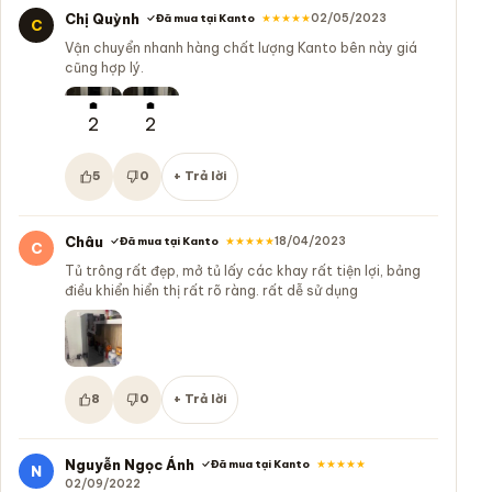
Chị Quỳnh
★★★★★
02/05/2023
Đã mua tại Kanto
C
Vận chuyển nhanh hàng chất lượng Kanto bên này giá
cũng hợp lý.
2
2
5
0
+ Trả lời
Hữu ích:
Không hữu ích:
Châu
★★★★★
18/04/2023
Đã mua tại Kanto
C
Tủ trông rất đẹp, mở tủ lấy các khay rất tiện lợi, bảng
điều khiển hiển thị rất rõ ràng. rất dễ sử dụng
8
0
+ Trả lời
Hữu ích:
Không hữu ích:
Nguyễn Ngọc Ánh
★★★★★
Đã mua tại Kanto
N
02/09/2022