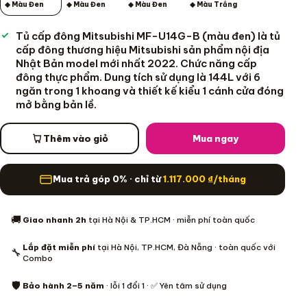
◆ Màu Đen
◆ Màu Đen
◆ Màu Đen
◆ Màu Trắng
Tủ cấp đông Mitsubishi MF-U14G-B (màu đen) là tủ
cấp đông thương hiệu Mitsubishi sản phẩm nội địa
Nhật Bản model mới nhất 2022. Chức năng cấp
đông thực phẩm. Dung tích sử dụng là 144L với 6
ngăn trong 1 khoang và thiết kế kiểu 1 cánh cửa đóng
mở bằng bản lề.
Thêm vào giỏ
Mua ngay
Mua trả góp 0% · chỉ từ
1.117.000
₫
/tháng
Thông tin mua hàng
🚚
Giao nhanh 2h
tại Hà Nội & TP.HCM · miễn phí toàn quốc
Lắp đặt miễn phí
tại Hà Nội, TP.HCM, Đà Nẵng · toàn quốc với
🔧
Combo
🛡️
Bảo hành 2–5 năm
· lỗi 1 đổi 1 · ✅ Yên tâm sử dụng