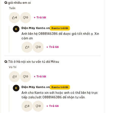
Q:
giá nhiêu em oi
Tuấn
4
0
+ Trả lời
Hữu ích:
Không hữu ích:
Điện Máy Kanto.vn
Kanto trả lời
K
Anh liên hệ 0888146386 để được giá tốt nhất ạ. Xin
cảm ơn
1
0
+ Trả lời
Hữu ích:
Không hữu ích:
Q:
Tôi ở Hà nội xin tư vấn tủ đá Mitsu
Vũ Trí
1
0
+ Trả lời
Hữu ích:
Không hữu ích:
Điện Máy Kanto.vn
Kanto trả lời
K
Anh cho Kanto xin sdt hoặc anh có thể liên hệ trực
tiếp zalo/sdt 0888146386 để nhận tư vẫn.
3
0
+ Trả lời
Hữu ích:
Không hữu ích: