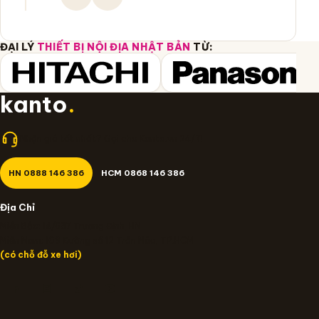
ĐẠI LÝ
THIẾT BỊ NỘI ĐỊA NHẬT BẢN
TỪ:
kanto
.
Nhận giá tốt nhất? Gọi cho Kanto.vn 24/7!
HN 0888 146 386
HCM 0868 146 386
Địa Chỉ
Miền Bắc: 14/637 Trương Định, HN
Miền Nam: 109 Đường số 12 Trần Não, TP.HCM
(có chỗ đỗ xe hơi)