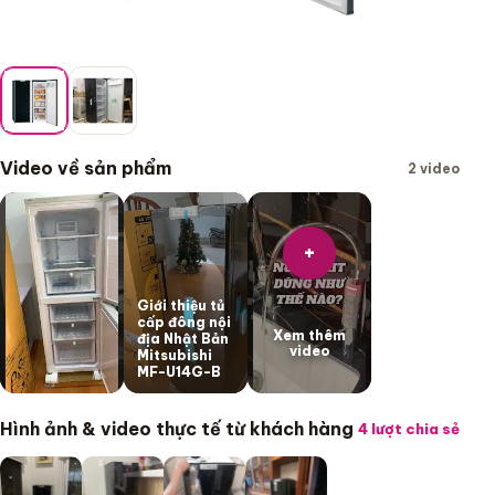
Video về sản phẩm
2 video
+
Giới thiệu tủ
cấp đông nội
Xem thêm
địa Nhật Bản
video
Mitsubishi
MF-U14G-B
Hình ảnh & video thực tế từ khách hàng
4 lượt chia sẻ