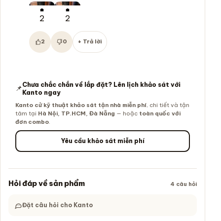
2
2
2
0
+ Trả lời
Hữu ích:
Không hữu ích:
Chưa chắc chắn về lắp đặt? Lên lịch khảo sát với
📌
Kanto ngay
Kanto cử kỹ thuật khảo sát tận nhà miễn phí
, chi tiết và tận
tâm tại
Hà Nội, TP.HCM, Đà Nẵng
— hoặc
toàn quốc với
đơn combo
.
Yêu cầu khảo sát miễn phí
Hỏi đáp về sản phẩm
4 câu hỏi
Đặt câu hỏi cho Kanto