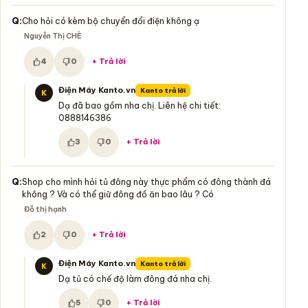
Q:
Cho hỏi có kèm bộ chuyển đổi điện không ạ
Nguyễn Thị CHÈ
4
0
+ Trả lời
Hữu ích:
Không hữu ích:
Điện Máy Kanto.vn
Kanto trả lời
K
Dạ đã bao gồm nha chị. Liên hệ chi tiết:
0888146386
3
0
+ Trả lời
Hữu ích:
Không hữu ích:
Q:
Shop cho mình hỏi tủ đông này thực phẩm có đông thành đá
không ? Và có thể giữ đông đồ ăn bao lâu ? Có
Đỗ thị hạnh
2
0
+ Trả lời
Hữu ích:
Không hữu ích:
Điện Máy Kanto.vn
Kanto trả lời
K
Dạ tủ có chế độ làm đông đá nha chị.
5
0
+ Trả lời
Hữu ích:
Không hữu ích: