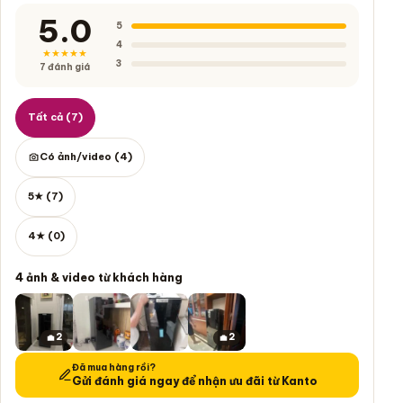
5.0
5
4
★★★★★
3
7 đánh giá
Lọc đánh giá
Tất cả (7)
Có ảnh/video (4)
5★ (7)
4★ (0)
4 ảnh & video từ khách hàng
2
2
Đã mua hàng rồi?
Gửi đánh giá ngay để nhận ưu đãi từ Kanto