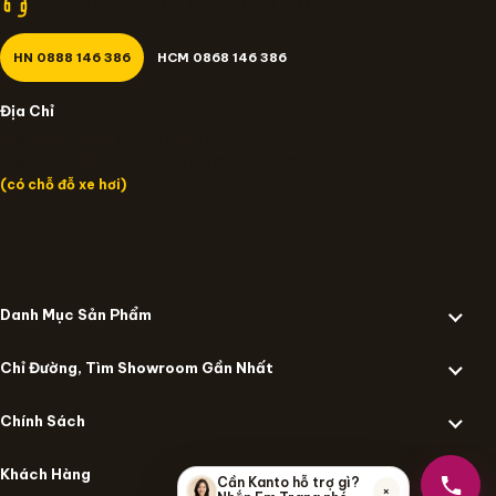
Nhận giá tốt nhất? Gọi cho Kanto.vn 24/7!
HN 0888 146 386
HCM 0868 146 386
Địa Chỉ
Miền Bắc: 14/637 Trương Định, HN
Miền Nam: 109 Đường số 12 Trần Não, TP.HCM
(có chỗ đỗ xe hơi)
Danh Mục Sản Phẩm
Chỉ Đường, Tìm Showroom Gần Nhất
Chính Sách
Khách Hàng
Cần Kanto hỗ trợ gì?
×