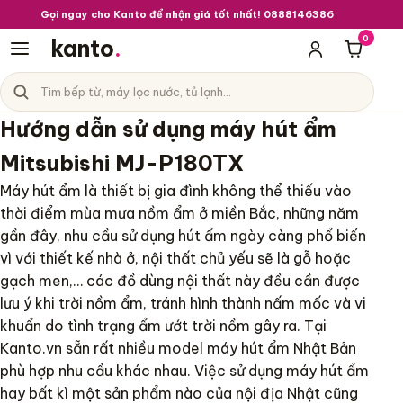
Gọi ngay cho Kanto để nhận giá tốt nhất! 0888146386
0
kanto
.
Giỏ hà
Tìm sản phẩm
Danh mục sản phẩm
Hướng dẫn sử dụng máy hút ẩm
Mitsubishi MJ-P180TX
Máy hút ẩm là thiết bị gia đình không thể thiếu vào
thời điểm mùa mưa nồm ẩm ở miền Bắc, những năm
gần đây, nhu cầu sử dụng hút ẩm ngày càng phổ biến
vì với thiết kế nhà ở, nội thất chủ yếu sẽ là gỗ hoặc
gạch men,… các đồ dùng nội thất này đều cần được
lưu ý khi trời nồm ẩm, tránh hình thành nấm mốc và vi
khuẩn do tình trạng ẩm ướt trời nồm gây ra. Tại
Kanto.vn sẵn rất nhiều model máy hút ẩm Nhật Bản
phù hợp nhu cầu khác nhau. Việc sử dụng máy hút ẩm
hay bất kì một sản phẩm nào của nội địa Nhật cũng