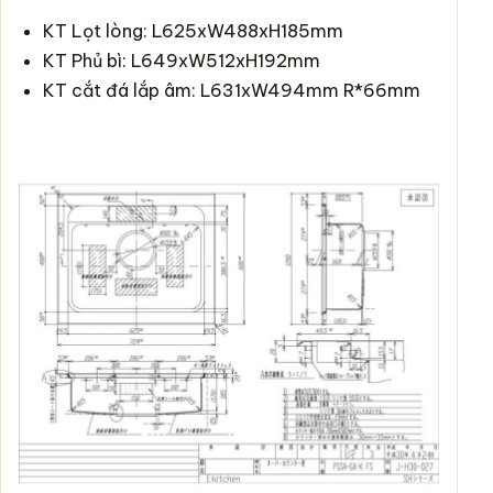
KT Lọt lòng: L625xW488xH185mm
KT Phủ bì: L649xW512xH192mm
KT cắt đá lắp âm: L631xW494mm R*66mm