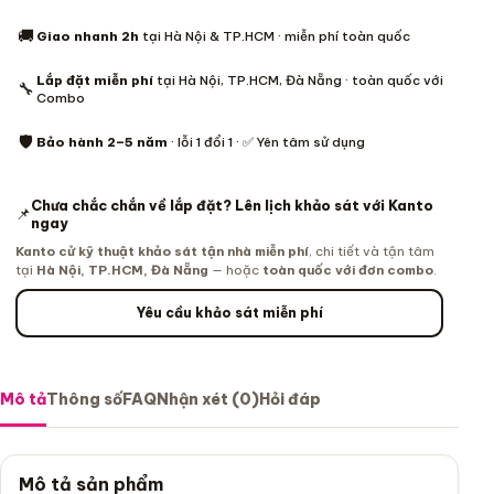
Thông tin mua hàng
🚚
Giao nhanh 2h
tại Hà Nội & TP.HCM · miễn phí toàn quốc
Lắp đặt miễn phí
tại Hà Nội, TP.HCM, Đà Nẵng · toàn quốc với
🔧
Combo
🛡️
Bảo hành 2–5 năm
· lỗi 1 đổi 1 · ✅ Yên tâm sử dụng
Chưa chắc chắn về lắp đặt? Lên lịch khảo sát với Kanto
📌
ngay
Kanto cử kỹ thuật khảo sát tận nhà miễn phí
, chi tiết và tận tâm
tại
Hà Nội, TP.HCM, Đà Nẵng
— hoặc
toàn quốc với đơn combo
.
Yêu cầu khảo sát miễn phí
Mô tả
Thông số
FAQ
Nhận xét (0)
Hỏi đáp
Mô tả sản phẩm