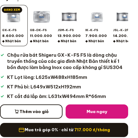
ĐANG XEM
GX-K-FS
GB-DK-FS
JSM-K-FS
IK-K-FS
JSL-K-2F-FS
8.600.000
11.000.000
13.900.000
7.900.000
14.200.000
◆ Nhật bản
◆ Nhật bản
◆ Nhật bản
◆ Nhật bản
◆ Nhật bản
Chậu rửa bát Shigeru GX-K-FS FS là dòng chậu
truyền thống của các gia đình Nhật Bản thiết kế 1
bồn được làm bằng Inox cao cấp không gỉ SUS304
KT Lọt lòng: L625xW488xH185mm
KT Phủ bì: L649xW512xH192mm
KT cắt đá lắp âm: L631xW494mm R*66mm
Thêm vào giỏ
Mua ngay
Mua trả góp 0% · chỉ từ
717.000
₫
/tháng