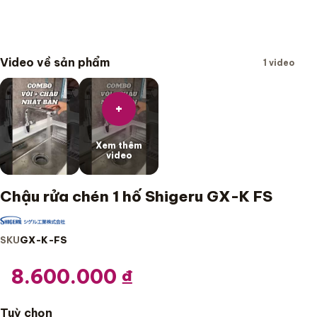
Video về sản phẩm
1 video
+
Xem thêm
video
Chậu rửa chén 1 hố Shigeru GX-K FS
SKU
GX-K-FS
8.600.000
₫
Tuỳ chọn