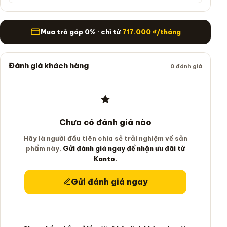
Mua trả góp
Mua trả góp 0% · chỉ từ
717.000
₫
/tháng
Đánh giá khách hàng
0 đánh giá
Chưa có đánh giá nào
Hãy là người đầu tiên chia sẻ trải nghiệm về sản
phẩm này.
Gửi đánh giá ngay để nhận ưu đãi từ
Kanto.
Gửi đánh giá ngay