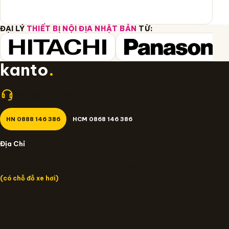
ĐẠI LÝ
THIẾT BỊ NỘI ĐỊA NHẬT BẢN
TỪ:
kanto
.
Nhận giá tốt nhất? Gọi cho Kanto.vn 24/7!
HN 0888 146 386
HCM 0868 146 386
Địa Chỉ
Miền Bắc: 14/637 Trương Định, HN
Miền Nam: 109 Đường số 12 Trần Não, TP.HCM
(có chỗ đỗ xe hơi)