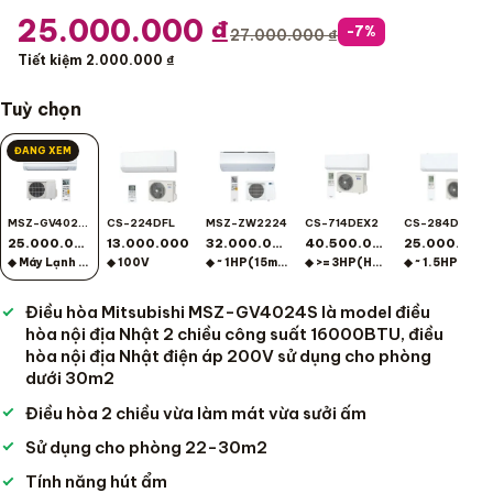
25.000.000
₫
-7%
27.000.000
₫
Tiết kiệm 2.000.000 ₫
Tuỳ chọn
ĐANG XEM
MSZ-GV4024S
CS-224DFL
MSZ-ZW2224
CS-714DEX2
CS-284DEX
25.000.000
13.000.000
32.000.000
40.500.000
25.000.000
◆ Máy Lạnh Treo Tường
◆ 100V
◆ ~ 1HP(15m2)
◆ >= 3HP(Hơn 40m2)
◆ ~ 1.5HP(15 - 20m2)
Điều hòa Mitsubishi MSZ-GV4024S là model điều
hòa nội địa Nhật 2 chiều công suất 16000BTU, điều
hòa nội địa Nhật điện áp 200V sử dụng cho phòng
dưới 30m2
Điều hòa 2 chiều vừa làm mát vừa sưởi ấm
Sử dụng cho phòng 22-30m2
Tính năng hút ẩm