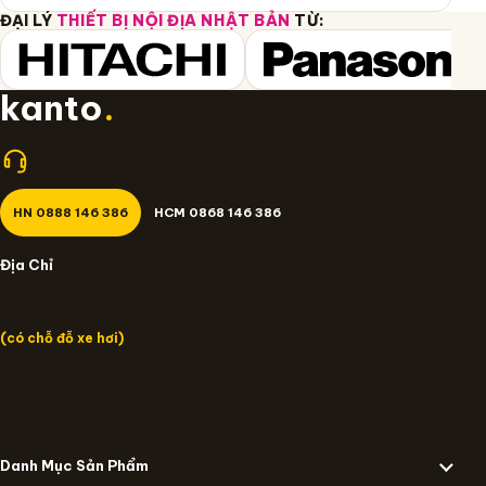
ĐẠI LÝ
THIẾT BỊ NỘI ĐỊA NHẬT BẢN
TỪ:
kanto
.
Nhận giá tốt nhất? Gọi cho Kanto.vn 24/7!
HN 0888 146 386
HCM 0868 146 386
Địa Chỉ
Miền Bắc: 14/637 Trương Định, HN
Miền Nam: 109 Đường số 12 Trần Não, TP.HCM
(có chỗ đỗ xe hơi)
Danh Mục Sản Phẩm