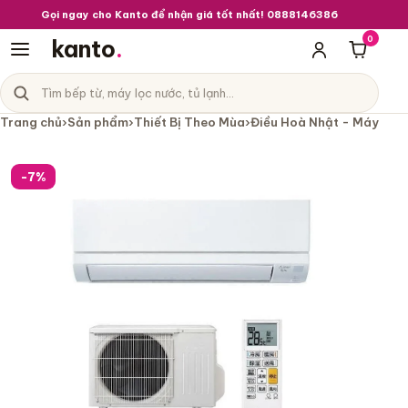
Gọi ngay cho Kanto để nhận giá tốt nhất! 0888146386
0
kanto
.
Giỏ hà
Tìm sản phẩm
Danh mục sản phẩm
Trang chủ
›
Sản phẩm
›
Thiết Bị Theo Mùa
›
Điều Hoà Nhật - Máy Lạn
Điều hoà Mitsubishi MSZ-GV4024S nộ
-7%