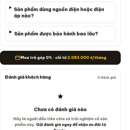
Sản phẩm dùng nguồn điện hoặc điện
áp nào?
Sản phẩm được bảo hành bao lâu?
Mua trả góp
Mua trả góp 0% · chỉ từ
2.083.000
₫
/tháng
Đánh giá khách hàng
0 đánh giá
Chưa có đánh giá nào
Hãy là người đầu tiên chia sẻ trải nghiệm về sản
phẩm này.
Gửi đánh giá ngay để nhận ưu đãi từ