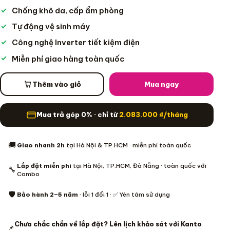
Chống khô da, cấp ẩm phòng
Tự động vệ sinh máy
Công nghệ Inverter tiết kiệm điện
Miễn phí giao hàng toàn quốc
Thêm vào giỏ
Mua ngay
Mua trả góp 0% · chỉ từ
2.083.000
₫
/tháng
Thông tin mua hàng
🚚
Giao nhanh 2h
tại Hà Nội & TP.HCM · miễn phí toàn quốc
Lắp đặt miễn phí
tại Hà Nội, TP.HCM, Đà Nẵng · toàn quốc với
🔧
Combo
🛡️
Bảo hành 2–5 năm
· lỗi 1 đổi 1 · ✅ Yên tâm sử dụng
Chưa chắc chắn về lắp đặt? Lên lịch khảo sát với Kanto
📌