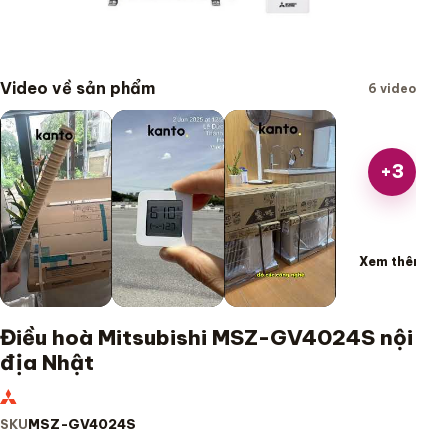
Video về sản phẩm
6 video
+3
Xem thêm
Điều hoà Mitsubishi MSZ-GV4024S nội
địa Nhật
SKU
MSZ-GV4024S