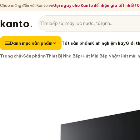
Chào mừng đến với Kanto.vn
Gọi ngay cho Kanto để nhận giá tốt nhất!
kanto
.
Tìm sản phẩm
Danh mục sản phẩm
Danh mục sản phẩm
Tất sản phẩm
Kinh nghiệm hay
Giới t
Trang chủ
›
Sản phẩm
›
Thiết Bị Nhà Bếp
›
Hút Mùi Bếp Nhật
›
Hút mùi 
Hút mùi nhà bếp Panasonic FY-7HG