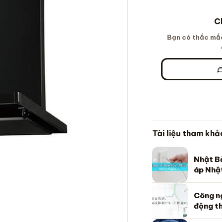
C
Bạn có thắc mắc
Tài liệu tham khả
Nhật Bả
áp Nhật
Công n
động t