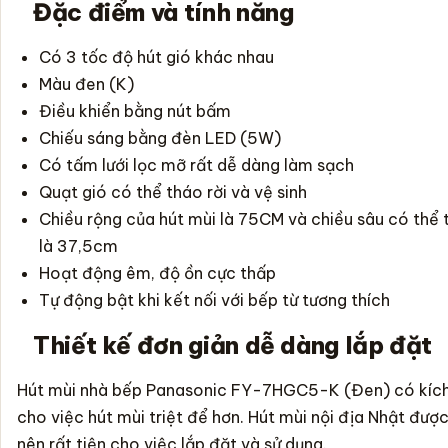
Đặc điểm và tính năng
Có 3 tốc độ hút gió khác nhau
Màu đen (K)
Điều khiển bằng nút bấm
Chiếu sáng bằng đèn LED (5W)
Có tấm lưới lọc mỡ rất dễ dàng làm sạch
Quạt gió có thể tháo rời và vệ sinh
Chiều rộng của
hút mùi
là 75CM và chiều sâu có thể t
là 37,5cm
Hoạt động êm, độ ồn cực thấp
Tự động bật khi kết nối với bếp từ tương thích
Thiết kế đơn giản dễ dàng lắp đặt
Hút mùi
nhà bếp Panasonic FY-7HGC5-K (Đen) có kích 
cho việc
hút mùi
triệt để hơn.
Hút mùi
nội địa Nhật được
nên rất tiện cho việc lắp đặt và sử dụng.