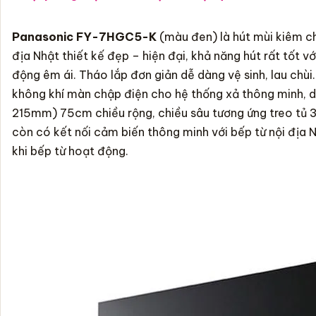
Panasonic FY-7HGC5-K
(màu đen) là
hút mùi
kiêm ch
địa Nhật thiết kế đẹp – hiện đại, khả năng hút rất tốt v
động êm ái. Tháo lắp đơn giản dễ dàng vệ sinh, lau chù
không khí màn chập điện cho hệ thống xả thông minh, d
215mm) 75cm chiều rộng, chiều sâu tương ứng treo tủ
còn có kết nối cảm biến thông minh với
bếp từ nội địa 
khi
bếp từ
hoạt động.