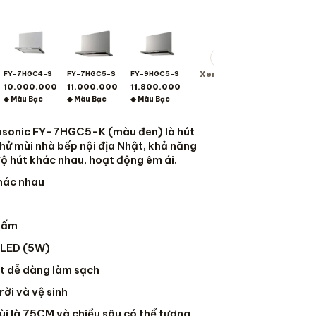
+
Xem thêm
FY-7HGC4-S
FY-7HGC5-S
FY-9HGC5-S
10.000.000
11.000.000
11.800.000
◆ Màu Bạc
◆ Màu Bạc
◆ Màu Bạc
asonic FY-7HGC5-K (màu đen) là hút
hử mùi nhà bếp nội địa Nhật, khả năng
 độ hút khác nhau, hoạt động êm ái.
khác nhau
 bấm
 LED (5W)
ất dễ dàng làm sạch
rời và vệ sinh
ùi là 75CM và chiều sâu có thể tương