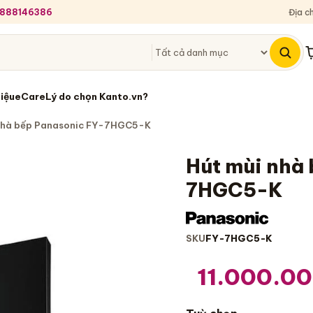
 0888146386
Địa c
G
hiệu
eCare
Lý do chọn Kanto.vn?
nhà bếp Panasonic FY-7HGC5-K
C5-K
Thông tin mua hàng
Hút mùi nhà
7HGC5-K
SKU
FY-7HGC5-K
11.000.0