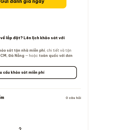
Gửi đánh giá ngay
ề lắp đặt? Lên lịch khảo sát với
hảo sát tận nhà miễn phí
, chi tiết và tận
HCM, Đà Nẵng
— hoặc
toàn quốc với đơn
u cầu khảo sát miễn phí
ẩm
0 câu hỏi