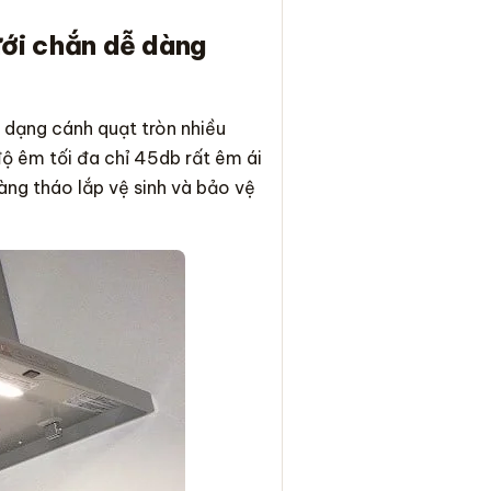
ưới chắn dễ dàng
dạng cánh quạt tròn nhiều
độ êm tối đa chỉ 45db rất êm ái
àng tháo lắp vệ sinh và bảo vệ