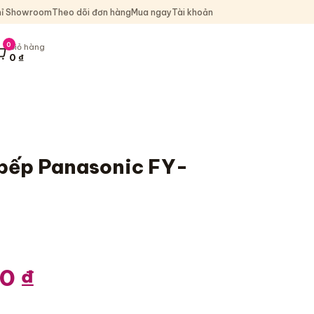
hỉ Showroom
Theo dõi đơn hàng
Mua ngay
Tài khoản
0
Giỏ hàng
0
₫
iỏ hàng, 0 sản phẩm, tổng 0 ₫
 bếp Panasonic FY-
00
₫