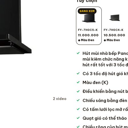
Tuỳ chọn
ĐANG XEM
FY-7HGC5-K
FY-7HGC4-K
11.000.000
10.500.000
◆ Màu Đen
◆ Màu Đen
Hút mùi nhà bếp Pan
mùi kiêm chức năng k
hút rất tốt với 3 tốc
Có 3 tốc độ hút gió 
Màu đen (K)
Điều khiển bằng nút
2 video
Chiếu sáng bằng đèn
Có tấm lưới lọc mỡ r
Quạt gió có thể tháo 
Chiều rộng của hút m