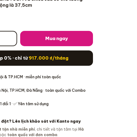
 rộng là 37,5cm
sonic FY-7HGC5-K số lượng
Mua ngay
Mua trả góp 0% · chỉ từ
917.000
₫
/tháng
ội & TP.HCM · miễn phí toàn quốc
à Nội, TP.HCM, Đà Nẵng · toàn quốc với Combo
i 1 đổi 1 · ✅ Yên tâm sử dụng
 đặt? Lên lịch khảo sát với Kanto ngay
t tận nhà miễn phí
, chi tiết và tận tâm tại
Hà
oặc
toàn quốc với đơn combo
.