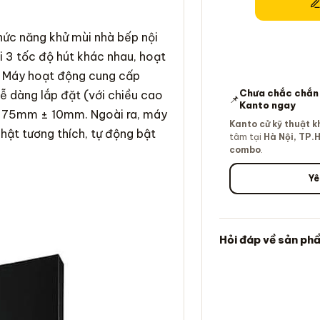
ức năng khử mùi nhà bếp nội
ới 3 tốc độ hút khác nhau, hoạt
i. Máy hoạt động cung cấp
Chưa chắc chắn v
ễ dàng lắp đặt (với chiều cao
📌
Kanto ngay
 375mm ± 10mm. Ngoài ra, máy
Kanto cử kỹ thuật k
Nhật
tương thích, tự động bật
tâm tại
Hà Nội, TP.
combo
.
Yê
Hỏi đáp về sản ph