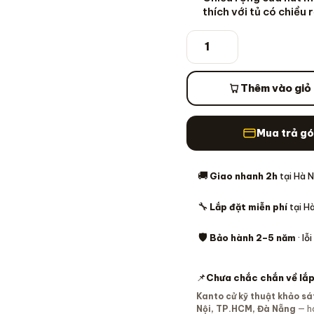
thích với tủ có chiều
Hút mùi nhà bếp Pana
Thêm vào giỏ
🚚
Giao nhanh 2h
tại Hà N
🔧
Lắp đặt miễn phí
tại H
🛡️
Bảo hành 2–5 năm
· lỗ
📌
Chưa chắc chắn về lắp
Kanto cử kỹ thuật khảo sá
Nội, TP.HCM, Đà Nẵng
— h