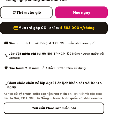
Thêm vào giỏ
Mua ngay
Mua trả góp 0% · chỉ từ
4.583.000
₫
/tháng
Thông tin mua hàng
🚚
Giao nhanh 2h
tại Hà Nội & TP.HCM · miễn phí toàn quốc
Lắp đặt miễn phí
tại Hà Nội, TP.HCM, Đà Nẵng · toàn quốc với
🔧
Combo
🛡️
Bảo hành 2–5 năm
· lỗi 1 đổi 1 · ✅ Yên tâm sử dụng
Chưa chắc chắn về lắp đặt? Lên lịch khảo sát với Kanto
📌
ngay
Kanto cử kỹ thuật khảo sát tận nhà miễn phí
, chi tiết và tận tâm
tại
Hà Nội, TP.HCM, Đà Nẵng
— hoặc
toàn quốc với đơn combo
.
Yêu cầu khảo sát miễn phí