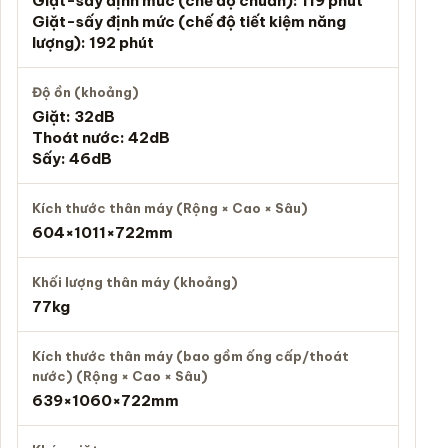
Giặt-sấy định mức (chế độ chuẩn): 119 phút
Giặt-sấy định mức (chế độ tiết kiệm năng
lượng): 192 phút
Độ ồn (khoảng)
Giặt: 32dB
Thoát nước: 42dB
Sấy: 46dB
Kích thước thân máy (Rộng × Cao × Sâu)
604×1011×722mm
Khối lượng thân máy (khoảng)
77kg
Kích thước thân máy (bao gồm ống cấp/thoát
nước) (Rộng × Cao × Sâu)
639×1060×722mm