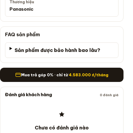
Thương hiệu
Panasonic
FAQ sản phẩm
Sản phẩm được bảo hành bao lâu?
Mua trả góp
Mua trả góp 0% · chỉ từ
4.583.000
₫
/tháng
Đánh giá khách hàng
0 đánh giá
Chưa có đánh giá nào