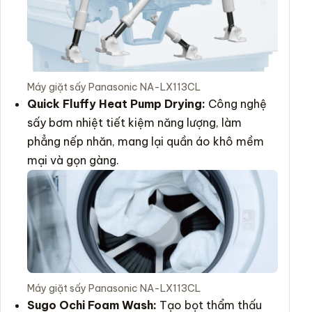
Máy giặt sấy Panasonic NA-LX113CL
Quick Fluffy Heat Pump Drying:
Công nghệ
sấy bơm nhiệt tiết kiệm năng lượng, làm
phẳng nếp nhăn, mang lại quần áo khô mềm
mại và gọn gàng.
Máy giặt sấy Panasonic NA-LX113CL
Sugo Ochi Foam Wash:
Tạo bọt thẩm thấu