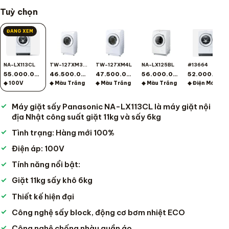
Tuỳ chọn
ĐANG XEM
NA-LX113CL
TW-127XM3L-W
TW-127XM4L
NA-LX125BL
#13664
55.000.000
46.500.000
47.500.000
56.000.000
52.000.000
◆ 100V
◆ Màu Trắng
◆ Màu Trắng
◆ Màu Trắng
◆ Điện Máy Gia Dụng
Máy giặt sấy Panasonic NA-LX113CL là máy giặt nội
địa Nhật công suất giặt 11kg và sấy 6kg
Tình trạng: Hàng mới 100%
Điện áp: 100V
Tính năng nổi bật:
Giặt 11kg sấy khô 6kg
Thiết kế hiện đại
Công nghệ sấy block, động cơ bơm nhiệt ECO
Công nghệ chống nhàu quần áo