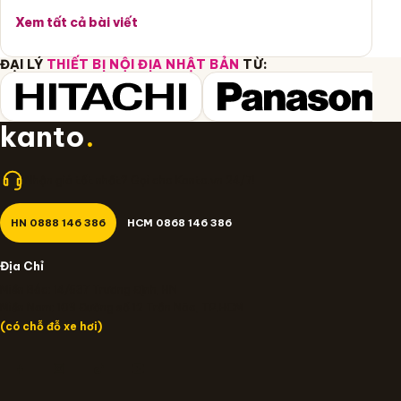
Xem tất cả bài viết
ĐẠI LÝ
THIẾT BỊ NỘI ĐỊA NHẬT BẢN
TỪ:
kanto
.
Nhận giá tốt nhất? Gọi cho Kanto.vn 24/7!
HN 0888 146 386
HCM 0868 146 386
Địa Chỉ
Miền Bắc: 14/637 Trương Định, HN
Miền Nam: 109 Đường số 12 Trần Não, TP.HCM
(có chỗ đỗ xe hơi)