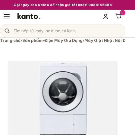
Gọi ngay cho Kanto để nhận giá tốt nhất! 0888146386
0
kanto
.
Giỏ hà
Tìm sản phẩm
Danh mục sản phẩm
Trang chủ
›
Sản phẩm
›
Điện Máy Gia Dụng
›
Máy Giặt Nhật Nội Địa
›
M
Máy giặt sấy Panasonic NA-LX113CL