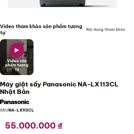
Video tham khảo sản phẩm tương
Nội dung tham khảo
tự
▶
Video sản
phẩm tương
tự
Máy giặt sấy Panasonic NA-LX113CL
Nhật Bản
SKU
NA-LX113CL
55.000.000
₫