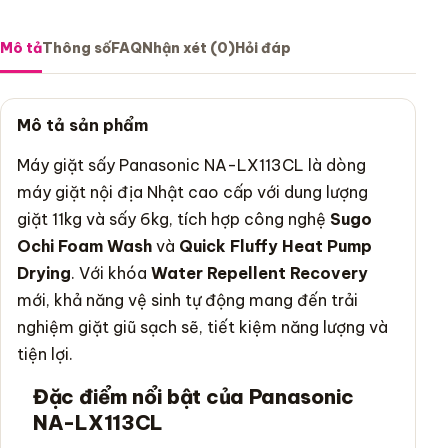
Mô tả
Thông số
FAQ
Nhận xét (0)
Hỏi đáp
Mô tả sản phẩm
Máy giặt sấy Panasonic NA-LX113CL là dòng
máy giặt nội địa Nhật cao cấp với dung lượng
giặt 11kg và sấy 6kg, tích hợp công nghệ
Sugo
Ochi Foam Wash
và
Quick Fluffy Heat Pump
Drying
. Với khóa
Water Repellent Recovery
mới, khả năng vệ sinh tự động mang đến trải
nghiệm giặt giũ sạch sẽ, tiết kiệm năng lượng và
tiện lợi.
Đặc điểm nổi bật của Panasonic
NA-LX113CL