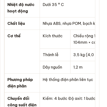
Nhiệt độ nước
Dưới 35 ° C
hoạt động
Chất liệu
Nhựa ABS, nhựa POM, bạch kim, tit
Cơ thể
Kích thước
Chiều rộng 170mm
104mm × cao 2
Thánh lễ
3,5 kg (4,0 kg khi
Dây nguồn
1,2 m
Phương pháp
Hệ thống điện phân liên tục
điện phân
Chuyển đổi
Kiềm: 4 bước Độ axit: 1 bước
công suất điện