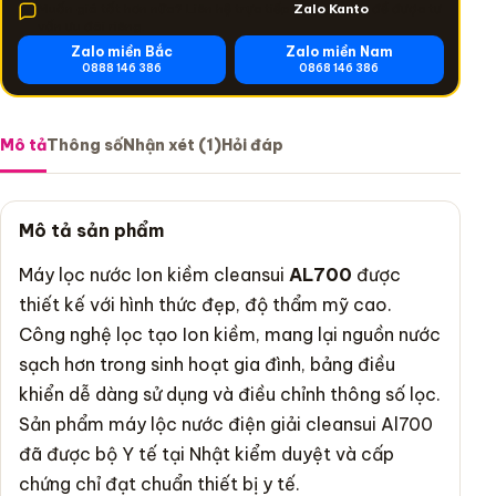
Muốn giá tốt hơn nữa? Liên hệ trực tiếp
Zalo Kanto
để được tư
vấn ưu đãi riêng.
Zalo miền Bắc
Zalo miền Nam
0888 146 386
0868 146 386
Mô tả
Thông số
Nhận xét (1)
Hỏi đáp
Mô tả sản phẩm
Máy lọc nước Ion kiềm cleansui
AL700
được
thiết kế với hình thức đẹp, độ thẩm mỹ cao.
Công nghệ lọc tạo Ion kiềm, mang lại nguồn nước
sạch hơn trong sinh hoạt gia đình, bảng điều
khiển dễ dàng sử dụng và điều chỉnh thông số lọc.
Sản phẩm máy lộc nước điện giải cleansui Al700
đã được bộ Y tế tại Nhật kiểm duyệt và cấp
chứng chỉ đạt chuẩn thiết bị y tế.