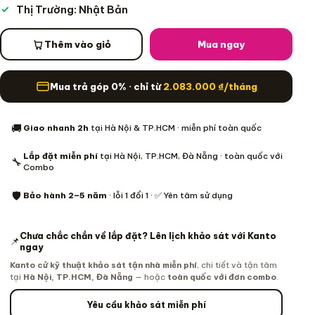
Thị Trường: Nhật Bản
Thêm vào giỏ
Mua ngay
Mua trả góp 0% · chỉ từ
2.083.000
₫
/tháng
Thông tin mua hàng
🚚
Giao nhanh 2h
tại Hà Nội & TP.HCM · miễn phí toàn quốc
Lắp đặt miễn phí
tại Hà Nội, TP.HCM, Đà Nẵng · toàn quốc với
🔧
Combo
🛡️
Bảo hành 2–5 năm
· lỗi 1 đổi 1 · ✅ Yên tâm sử dụng
Chưa chắc chắn về lắp đặt? Lên lịch khảo sát với Kanto
📌
ngay
Kanto cử kỹ thuật khảo sát tận nhà miễn phí
, chi tiết và tận tâm
tại
Hà Nội, TP.HCM, Đà Nẵng
— hoặc
toàn quốc với đơn combo
.
Yêu cầu khảo sát miễn phí