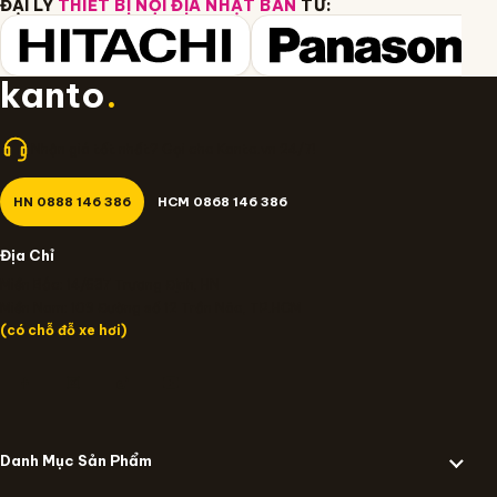
ĐẠI LÝ
THIẾT BỊ NỘI ĐỊA NHẬT BẢN
TỪ:
kanto
.
Nhận giá tốt nhất? Gọi cho Kanto.vn 24/7!
HN 0888 146 386
HCM 0868 146 386
Địa Chỉ
Miền Bắc: 14/637 Trương Định, HN
Miền Nam: 109 Đường số 12 Trần Não, TP.HCM
(có chỗ đỗ xe hơi)
Danh Mục Sản Phẩm