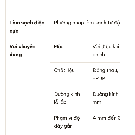
/
Làm sạch điện
Phương pháp làm sạch tự động
cực
Vòi chuyên
Mẫu
Vòi điều khiển dò
dụng
chính
Chất liệu
Đồng thau, thép k
EPDM
Đường kính
Đường kính 36 m
lỗ lắp
mm
Phạm vi độ
4 mm đến 30 mm
dày gắn