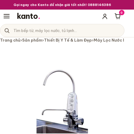
Gọi ngay cho Kanto để nhận giá tốt nhất! 0888146386
0
kanto
.
Giỏ hà
Tìm sản phẩm
Danh mục sản phẩm
Trang chủ
›
Sản phẩm
›
Thiết Bị Y Tế & Làm Đẹp
›
Máy Lọc Nước Ion K
Máy lọc nước Ion kiềm Cleansui AL7