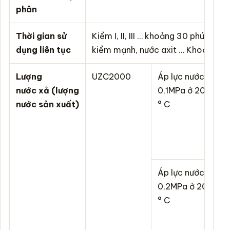
phân
Thời gian sử
Kiềm I, II, III … khoảng 30 phút Chất
dụng liên tục
kiềm mạnh, nước axit … Khoảng 10
Lượng
UZC2000
Áp lực nước
C
nước xả (lượng
0,1MPa ở 20
k
nước sản xuất)
° C
/
n
k
/
Áp lực nước
C
0,2MPa ở 20
k
° C
/
c
k