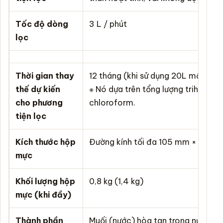
Tốc độ dòng
3 L / phút
lọc
Thời gian thay
12 tháng (khi sử dụng 20L một ngà
thế dự kiến
※ Nó dựa trên tổng lượng trihalom
cho phương
chloroform.
tiện lọc
Kích thước hộp
Đường kính tối đa 105 mm × cao 
mực
Khối lượng hộp
0,8 kg (1,4 kg)
mực (khi đầy)
Thành phần
Muối (nước) hòa tan trong nước, c