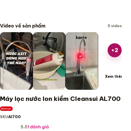
Video về sản phẩm
5 video
+2
Xem thêm
Máy lọc nước Ion kiềm Cleansui AL700
SKU
Al700
★★★★★
5.0
1 đánh giá