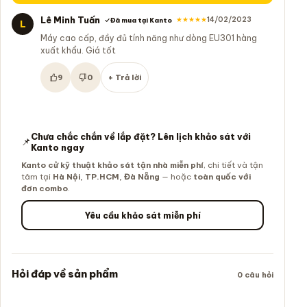
Lê Minh Tuấn
★★★★★
14/02/2023
Đã mua tại Kanto
L
Máy cao cấp, đầy đủ tính năng như dòng EU301 hàng
xuất khẩu. Giá tốt
9
0
+ Trả lời
Hữu ích:
Không hữu ích:
Chưa chắc chắn về lắp đặt? Lên lịch khảo sát với
📌
Kanto ngay
Kanto cử kỹ thuật khảo sát tận nhà miễn phí
, chi tiết và tận
tâm tại
Hà Nội, TP.HCM, Đà Nẵng
— hoặc
toàn quốc với
đơn combo
.
Yêu cầu khảo sát miễn phí
Hỏi đáp về sản phẩm
0 câu hỏi