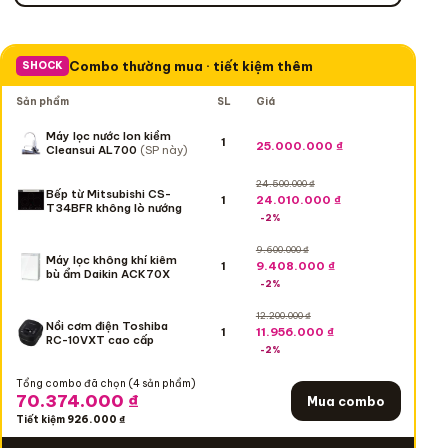
Combo thường mua · tiết kiệm thêm
SHOCK
Số lượng
Sản phẩm
SL
Giá
Không giảm thêm
Máy lọc nước Ion kiềm
1
25.000.000 ₫
Cleansui AL700
(SP này)
24.500.000
₫
Bếp từ Mitsubishi CS-
24.010.000 ₫
1
T34BFR không lò nướng
-2%
9.600.000
₫
Máy lọc không khí kiêm
9.408.000 ₫
1
bù ẩm Daikin ACK70X
-2%
12.200.000
₫
Nồi cơm điện Toshiba
11.956.000 ₫
1
RC-10VXT cao cấp
-2%
Tổng combo đã chọn (
4
sản phẩm)
70.374.000 ₫
Mua combo
Tiết kiệm
926.000 ₫