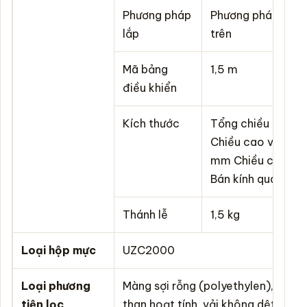
Phương pháp
Phương pháp thi 
lắp
trên
Mã bảng
1,5 m
điều khiển
Kích thước
Tổng chiều cao:
Chiều cao vòi nướ
mm Chiều cao đầ
Bán kính quay: 1
Thánh lễ
1,5 kg
Loại hộp mực
UZC2000
Loại phương
Màng sợi rỗng (polyethylen), sợi tr
tiện lọc
than hoạt tính, vải không dệt