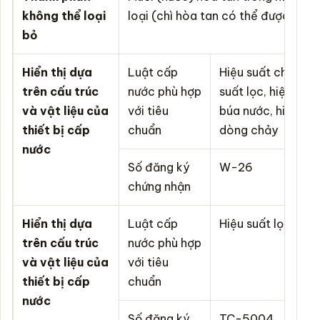
không thể loại
loại (chì hòa tan có thể được loại 
bỏ
Hiển thị dựa
Luật cấp
Hiệu suất chống áp
trên cấu trúc
nước phù hợp
suất lọc, hiệu suất
và vật liệu của
với tiêu
búa nước, hiệu su
thiết bị cấp
chuẩn
dòng chảy
nước
Số đăng ký
W-26
chứng nhận
Hiển thị dựa
Luật cấp
Hiệu suất lọc
trên cấu trúc
nước phù hợp
và vật liệu của
với tiêu
thiết bị cấp
chuẩn
nước
Số đăng ký
TC-5004