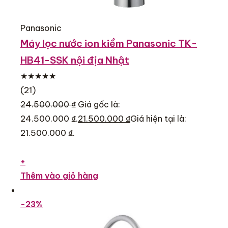
Panasonic
Máy lọc nước ion kiềm Panasonic TK-
HB41-SSK nội địa Nhật
★★★★★
(21)
24.500.000 ₫
Giá gốc là:
24.500.000 ₫.
21.500.000 ₫
Giá hiện tại là:
21.500.000 ₫.
+
Thêm vào giỏ hàng
-23%