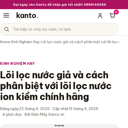
Gọi ngay cho Kanto để nhận giá tốt nhất! 0888146386
0
kanto
.
Giỏ hà
Tìm sản phẩm
Danh mục sản phẩm
Home
›
Kinh Nghiệm Hay
›
Lõi lọc nước giả và cách phân biệt với lõi lọc nước
KINH NGHIỆM HAY
Lõi lọc nước giả và cách
phân biệt với lõi lọc nước
ion kiềm chính hãng
Đăng ngày
22 tháng 4, 2025
Cập nhật
13 tháng 5, 2025
4 phút đọc
Bởi Điện Máy Kanto.vn