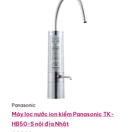
Panasonic
Máy lọc nước ion kiềm Panasonic TK-
HB50-S nội địa Nhật