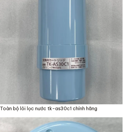
Toàn bộ lõi lọc nước tk-as30c1 chính hãng