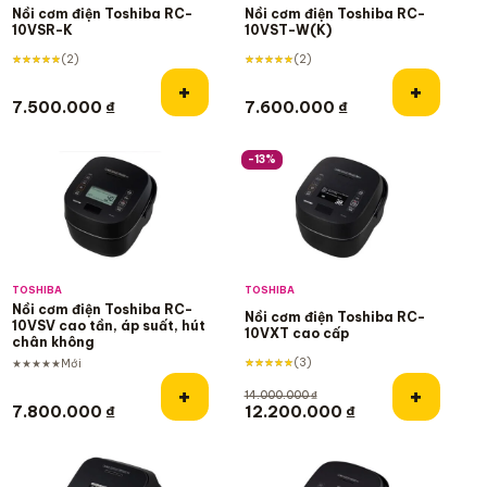
Nồi cơm điện Toshiba RC-
Nồi cơm điện Toshiba RC-
10VSR-K
10VST-W(K)
★★★★★
(2)
★★★★★
(2)
Thêm vào giỏ hàng
Thêm và
+
+
7.500.000
₫
7.600.000
₫
-13%
TOSHIBA
TOSHIBA
Nồi cơm điện Toshiba RC-
Nồi cơm điện Toshiba RC-
10VSV cao tần, áp suất, hút
10VXT cao cấp
chân không
★★★★★
(3)
★★★★★
Mới
Thêm vào giỏ hàng
Thêm và
+
+
14.000.000
₫
Giá gốc là: 14.000.000 ₫.
Giá hiện tại là: 
7.800.000
₫
12.200.000
₫