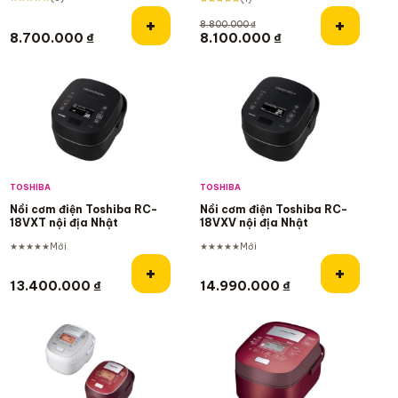
Thêm vào giỏ hàng
Thêm và
+
+
8.800.000
₫
Giá gốc là: 8.800.000 ₫.
Giá hiện tại là: 8
8.700.000
₫
8.100.000
₫
TOSHIBA
TOSHIBA
Nồi cơm điện Toshiba RC-
Nồi cơm điện Toshiba RC-
18VXT nội địa Nhật
18VXV nội địa Nhật
★★★★★
Mới
★★★★★
Mới
Thêm vào giỏ hàng
Thêm và
+
+
13.400.000
₫
14.990.000
₫