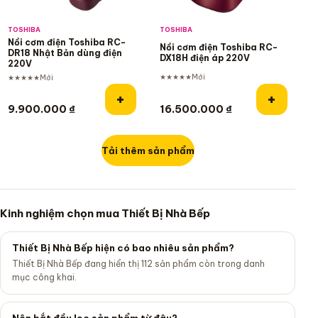
TOSHIBA
TOSHIBA
Nồi cơm điện Toshiba RC-
Nồi cơm điện Toshiba RC-
DR18 Nhật Bản dùng điện
DX18H điện áp 220V
220V
★★★★★
Mới
★★★★★
Mới
Thêm vào giỏ hàng
Thêm và
+
+
9.900.000
₫
16.500.000
₫
Tải thêm sản phẩm
Kinh nghiệm chọn mua Thiết Bị Nhà Bếp
Thiết Bị Nhà Bếp hiện có bao nhiêu sản phẩm?
Thiết Bị Nhà Bếp đang hiển thị 112 sản phẩm còn trong danh
mục công khai.