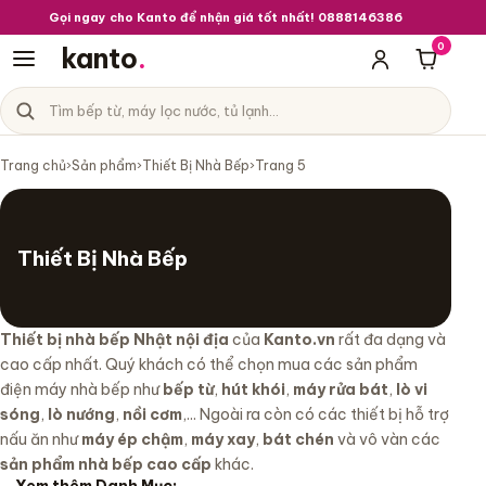
Gọi ngay cho Kanto để nhận giá tốt nhất! 0888146386
0
kanto
.
Giỏ hà
Tìm sản phẩm
Danh mục sản phẩm
Trang chủ
›
Sản phẩm
›
Thiết Bị Nhà Bếp
›
Trang 5
Thiết Bị Nhà Bếp
Thiết bị nhà bếp Nhật nội địa
của
Kanto.vn
rất đa dạng và
cao cấp nhất. Quý khách có thể chọn mua các sản phẩm
điện máy nhà bếp như
bếp từ
,
hút khói
,
máy rửa bát
,
lò vi
sóng
,
lò nướng
,
nồi cơm
,... Ngoài ra còn có các thiết bị hỗ trợ
nấu ăn như
máy ép chậm
,
máy xay
,
bát chén
và vô vàn các
sản phẩm nhà bếp cao cấp
khác.