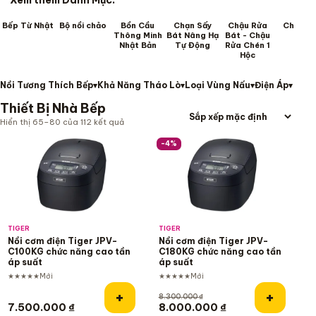
Xem thêm Danh Mục:
Bếp Từ Nhật
Bộ nồi chảo
Bồn Cầu
Chạn Sấy
Chậu Rửa
Chậu R
Thông Minh
Bát Nâng Hạ
Bát - Chậu
Mặt
Nhật Bản
Tự Động
Rửa Chén 1
Hộc
Nồi Tương Thích Bếp
Khả Năng Tháo Lò
Loại Vùng Nấu
Điện Áp
Thươ
Thiết Bị Nhà Bếp
Hiển thị 65–80 của 112 kết quả
Danh sách sản phẩm
-4%
TIGER
TIGER
Nồi cơm điện Tiger JPV-
Nồi cơm điện Tiger JPV-
C100KG chức năng cao tần
C180KG chức năng cao tần
áp suất
áp suất
★★★★★
Mới
★★★★★
Mới
Thêm vào giỏ hàng
Thêm và
+
+
8.300.000
₫
Giá gốc là: 8.300.000 ₫.
Giá hiện tại là: 
7.500.000
₫
8.000.000
₫