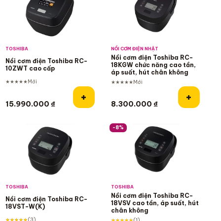
TOSHIBA
NỒI CƠM ĐIỆN NHẬT
Nồi cơm điện Toshiba RC-
Nồi cơm điện Toshiba RC-
18KGW chức năng cao tần,
10ZWT cao cấp
áp suất, hút chân không
★★★★★
Mới
★★★★★
Mới
Thêm vào giỏ hàng
Thêm và
+
+
15.990.000
₫
8.300.000
₫
-8%
TOSHIBA
TOSHIBA
Nồi cơm điện Toshiba RC-
Nồi cơm điện Toshiba RC-
18VSV cao tần, áp suất, hút
18VST-W(K)
chân không
★★★★★
(3)
★★★★★
(1)