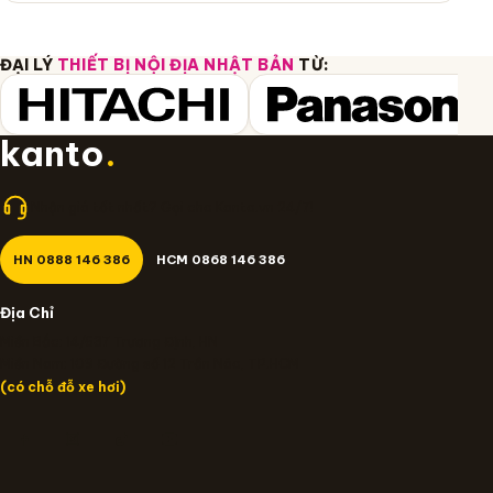
ĐẠI LÝ
THIẾT BỊ NỘI ĐỊA NHẬT BẢN
TỪ:
kanto
.
Nhận giá tốt nhất? Gọi cho Kanto.vn 24/7!
HN 0888 146 386
HCM 0868 146 386
Địa Chỉ
Miền Bắc: 14/637 Trương Định, HN
Miền Nam: 109 Đường số 12 Trần Não, TP.HCM
(có chỗ đỗ xe hơi)