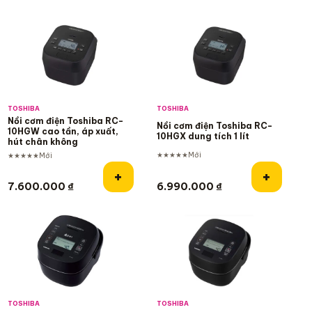
TOSHIBA
TOSHIBA
Nồi cơm điện Toshiba RC-
Nồi cơm điện Toshiba RC-
10HGW cao tần, áp xuất,
10HGX dung tích 1 lít
hút chân không
★★★★★
Mới
★★★★★
Mới
Thêm vào giỏ hàng
Thêm và
+
+
7.600.000
₫
6.990.000
₫
Bán chạy
TOSHIBA
TOSHIBA