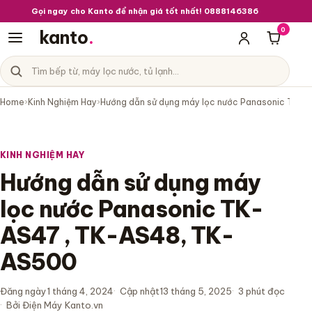
Gọi ngay cho Kanto để nhận giá tốt nhất! 0888146386
0
kanto
.
Giỏ hà
Tìm sản phẩm
Danh mục sản phẩm
Home
›
Kinh Nghiệm Hay
›
Hướng dẫn sử dụng máy lọc nước Panasonic TK-
KINH NGHIỆM HAY
Hướng dẫn sử dụng máy
lọc nước Panasonic TK-
AS47 , TK-AS48, TK-
AS500
Đăng ngày
1 tháng 4, 2024
Cập nhật
13 tháng 5, 2025
3 phút đọc
Bởi Điện Máy Kanto.vn