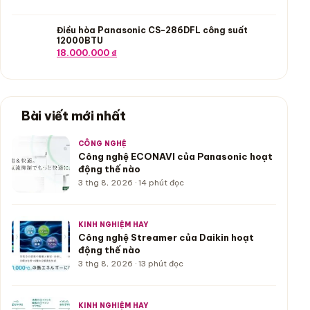
Điều hòa Panasonic CS-286DFL công suất
12000BTU
Giá gốc là: 19.000.000 ₫.
Giá hiện tại là: 18.000.000 ₫.
18.000.000
₫
Bài viết mới nhất
CÔNG NGHỆ
Công nghệ ECONAVI của Panasonic hoạt
động thế nào
3 thg 8, 2026 · 14 phút đọc
KINH NGHIỆM HAY
Công nghệ Streamer của Daikin hoạt
động thế nào
3 thg 8, 2026 · 13 phút đọc
KINH NGHIỆM HAY