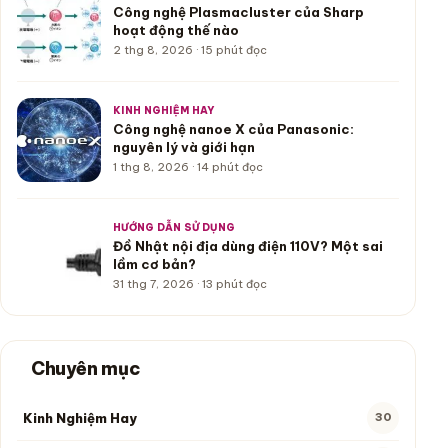
Công nghệ Plasmacluster của Sharp
hoạt động thế nào
2 thg 8, 2026 · 15 phút đọc
KINH NGHIỆM HAY
Công nghệ nanoe X của Panasonic:
nguyên lý và giới hạn
1 thg 8, 2026 · 14 phút đọc
HƯỚNG DẪN SỬ DỤNG
Đồ Nhật nội địa dùng điện 110V? Một sai
lầm cơ bản?
31 thg 7, 2026 · 13 phút đọc
Chuyên mục
Kinh Nghiệm Hay
30
30 bài viết
Bài viết hiện tại thuộc chuyên mục này