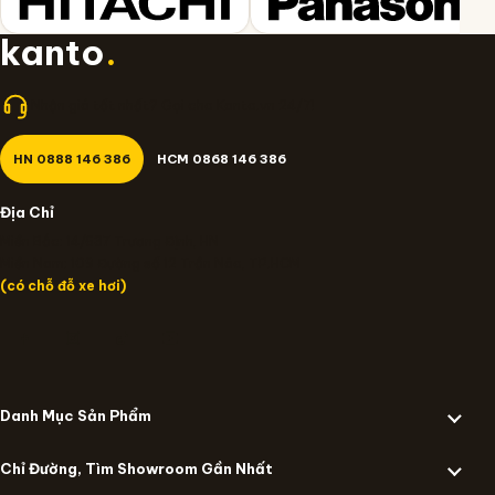
kanto
.
Nhận giá tốt nhất? Gọi cho Kanto.vn 24/7!
HN 0888 146 386
HCM 0868 146 386
Địa Chỉ
Miền Bắc: 14/637 Trương Định, HN
Miền Nam: 109 Đường số 12 Trần Não, TP.HCM
(có chỗ đỗ xe hơi)
Danh Mục Sản Phẩm
Chỉ Đường, Tìm Showroom Gần Nhất