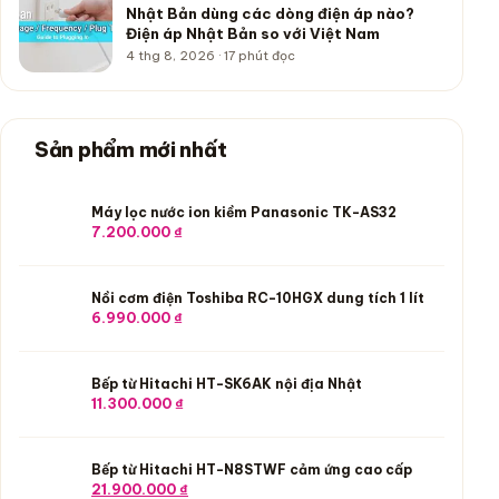
Nhật Bản dùng các dòng điện áp nào?
Điện áp Nhật Bản so với Việt Nam
4 thg 8, 2026 · 17 phút đọc
Sản phẩm mới nhất
Máy lọc nước ion kiềm Panasonic TK-AS32
7.200.000
₫
Nồi cơm điện Toshiba RC-10HGX dung tích 1 lít
6.990.000
₫
Bếp từ Hitachi HT-SK6AK nội địa Nhật
11.300.000
₫
Bếp từ Hitachi HT-N8STWF cảm ứng cao cấp
Giá gốc là: 23.900.000 ₫.
Giá hiện tại là: 21.900.000 ₫.
21.900.000
₫