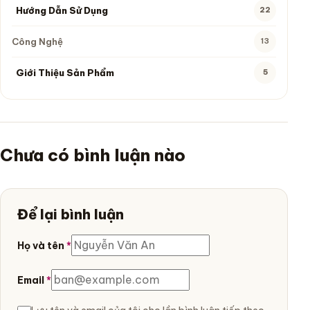
Hướng Dẫn Sử Dụng
22
22 bài viết
Bài viết hiện tại thuộc chuyên mục này
Công Nghệ
13
13 bài viết
Giới Thiệu Sản Phẩm
5
5 bài viết
Bài viết hiện tại thuộc chuyên mục này
Chưa có bình luận nào
Để lại bình luận
Để trống trường này
Họ và tên
*
Email
*