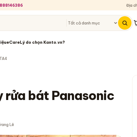
 0888146386
Địa c
G
hiệu
eCare
Lý do chọn Kanto.vn?
-TA4
 rửa bát Panasonic
Trang Lê