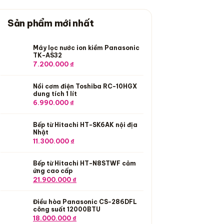
Sản phẩm mới nhất
Máy lọc nước ion kiềm Panasonic
TK-AS32
7.200.000
₫
Nồi cơm điện Toshiba RC-10HGX
dung tích 1 lít
6.990.000
₫
Bếp từ Hitachi HT-SK6AK nội địa
Nhật
11.300.000
₫
Bếp từ Hitachi HT-N8STWF cảm
ứng cao cấp
Giá gốc là: 23.900.000 ₫.
Giá hiện tại là: 21.900.000 ₫.
21.900.000
₫
Điều hòa Panasonic CS-286DFL
công suất 12000BTU
Giá gốc là: 19.000.000 ₫.
Giá hiện tại là: 18.000.000 ₫.
18.000.000
₫