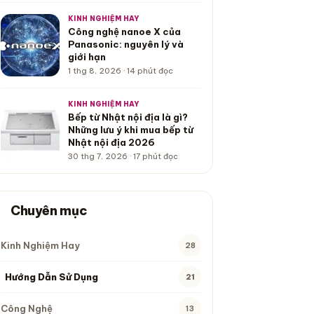
KINH NGHIỆM HAY
Công nghệ nanoe X của
Panasonic: nguyên lý và
giới hạn
1 thg 8, 2026 · 14 phút đọc
KINH NGHIỆM HAY
Bếp từ Nhật nội địa là gì?
Những lưu ý khi mua bếp từ
Nhật nội địa 2026
30 thg 7, 2026 · 17 phút đọc
Chuyên mục
Kinh Nghiệm Hay
28
28 bài viết
Hướng Dẫn Sử Dụng
21
21 bài viết
Bài viết hiện tại thuộc chuyên mục này
Công Nghệ
13