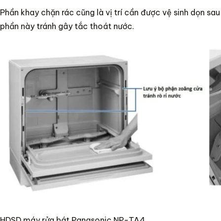
Phần khay chặn rác cũng là vị trí cần được vệ sinh dọn sau
phần này tránh gây tắc thoát nước.
HDSD máy rửa bát Panasonic NP-TA4