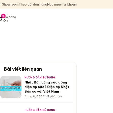
hỉ Showroom
Theo dõi đơn hàng
Mua ngay
Tài khoản
0
Giỏ hàng
0
₫
iỏ hàng, 0 sản phẩm, tổng 0 ₫
Bài viết liên quan
HƯỚNG DẪN SỬ DỤNG
Nhật Bản dùng các dòng
điện áp nào? Điện áp Nhật
Bản so với Việt Nam
4 thg 8, 2026 · 17 phút đọc
HƯỚNG DẪN SỬ DỤNG