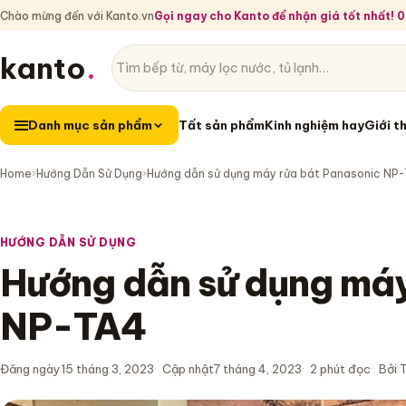
Chào mừng đến với Kanto.vn
Gọi ngay cho Kanto để nhận giá tốt nhất!
kanto
.
Tìm sản phẩm
Danh mục sản phẩm
Danh mục sản phẩm
Tất sản phẩm
Kinh nghiệm hay
Giới t
Home
›
Hướng Dẫn Sử Dụng
›
Hướng dẫn sử dụng máy rửa bát Panasonic NP
HƯỚNG DẪN SỬ DỤNG
Hướng dẫn sử dụng máy
NP-TA4
Đăng ngày
15 tháng 3, 2023
Cập nhật
7 tháng 4, 2023
2 phút đọc
Bởi 