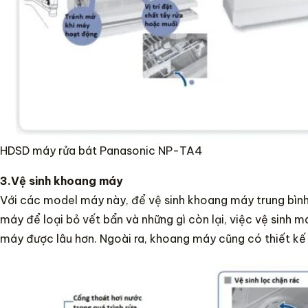
HDSD máy rửa bát Panasonic NP-TA4
3.Vệ sinh khoang máy
Với các model máy này, để vệ sinh khoang máy trung bình
máy để loại bỏ vết bẩn và những gì còn lại, việc vệ sinh m
máy được lâu hơn. Ngoài ra, khoang máy cũng có thiết kế 